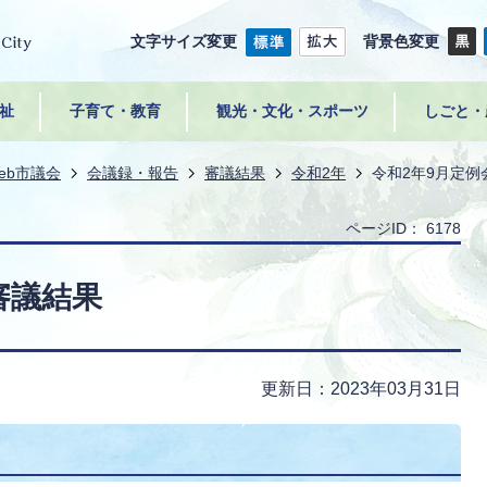
文字サイズ変更
背景色変更
祉
子育て・教育
観光・文化・スポーツ
しごと・
eb市議会
会議録・報告
審議結果
令和2年
令和2年9月定例
ページID：
6178
審議結果
更新日：2023年03月31日