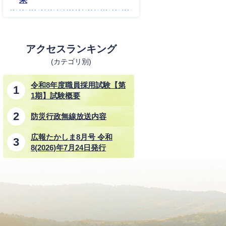
アクセスランキング
(カテゴリ別)
令和8年度職員採用試験【第
1期】試験概要
防災行政無線放送内容
広報たかしま8月号 令和
8(2026)年7月24日発行