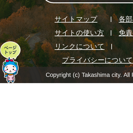
サイトマップ
各部
サイトの使い方
免責
リンクについて
ペ
プライバシーについて
ー
ジ
Copyright (c) Takashima city. All
ト
ッ
プ