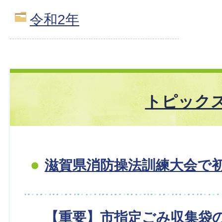
令和2年
トピック
滋賀県消防操法訓練大会で初
【重要】市指定ごみ収集袋