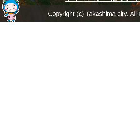
ジ
Copyright (c) Takashima city. All
ト
ッ
プ