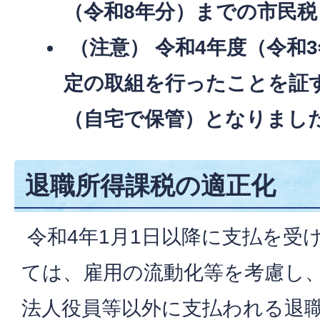
（令和8年分）までの市民
（注意） 令和4年度（令和
定の取組を行ったことを証
（自宅で保管）となりま
し
退職所得課税の適正化
令和4年1月1日以降に支払を受
ては、雇用の流動化等を考慮し、
法人役員等以外に支払われる退