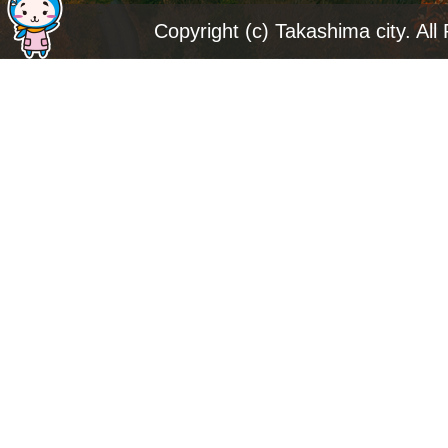
ジ
Copyright (c) Takashima city. All
ト
ッ
プ