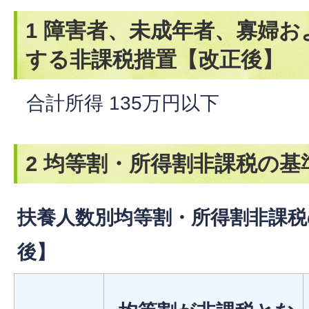
1 障害者、未成年者、寡婦
する非課税措置【改正後】
合計所得 135万円以下
2 均等割・所得割非課税の基
扶養人数別均等割・所得割非課税
後】