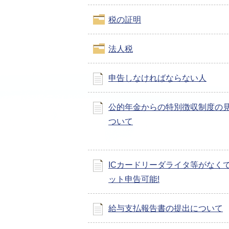
税の証明
法人税
申告しなければならない人
公的年金からの特別徴収制度の
ついて
ICカードリーダライタ等がなく
ット申告可能!
給与支払報告書の提出について