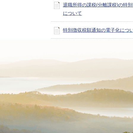
退職所得の課税(分離課税)の特
について
特別徴収税額通知の電子化につ