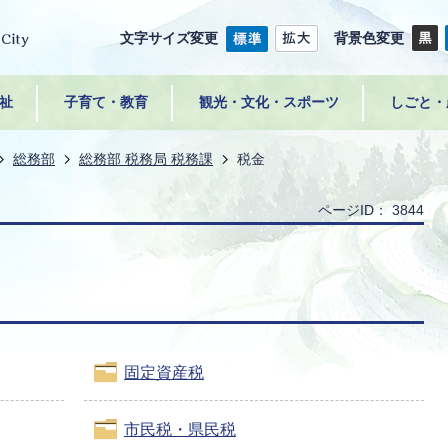
文字サイズ変更
背景色変更
祉
子育て・教育
観光・文化・スポーツ
しごと・
総務部
総務部 税務局 税務課
税金
ページID：
3844
固定資産税
市民税・県民税