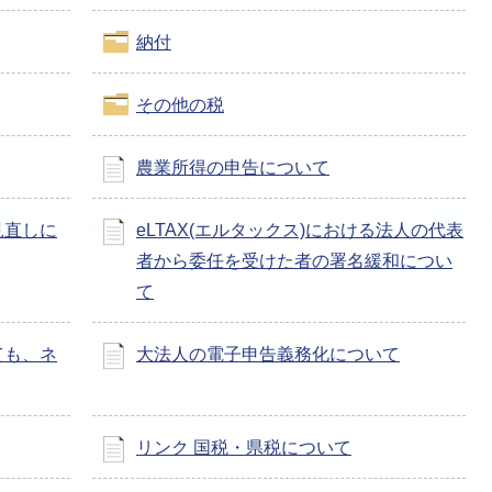
納付
その他の税
農業所得の申告について
見直しに
eLTAX(エルタックス)における法人の代表
者から委任を受けた者の署名緩和につい
て
ても、ネ
大法人の電子申告義務化について
リンク 国税・県税について