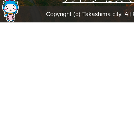
ー
ジ
Copyright (c) Takashima city. All
ト
ッ
プ