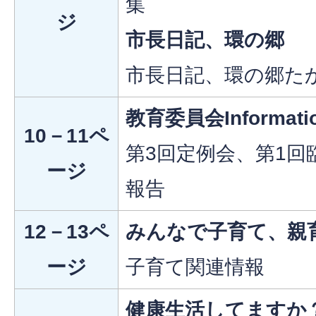
集
ジ
市長日記、環の郷
市長日記、環の郷た
教育委員会Informati
10－11ペ
第3回定例会、第1回
ージ
報告
12－13ペ
みんなで子育て、親
ージ
子育て関連情報
健康生活してますか