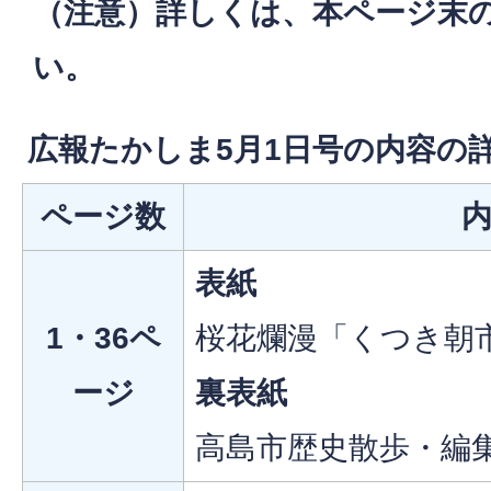
（注意）詳しくは、本ページ末の
い。
広報たかしま5月1日号の内容の
ページ数
表紙
1・36ペ
桜花爛漫「くつき朝市
ージ
裏表紙
高島市歴史散歩・編