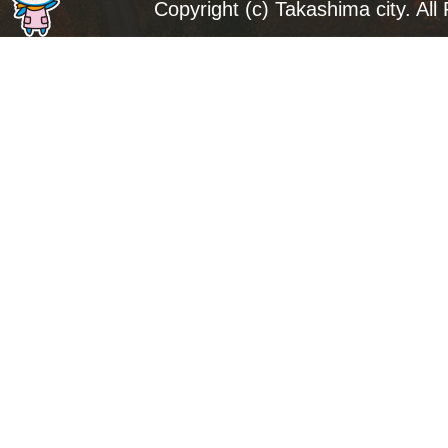
ジ
Copyright (c) Takashima city. All
ト
ッ
プ