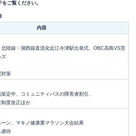
Fをご覧ください。
細
内容
北陸線・湖西線直流化近江今津駅出発式、OBC高島VS茨
ルズ
震対策
画策定中、コミュニティバスの障害者割引、
覧制度改正ほか
ペーン、マキノ健康栗マラソン大会結果
も虐待