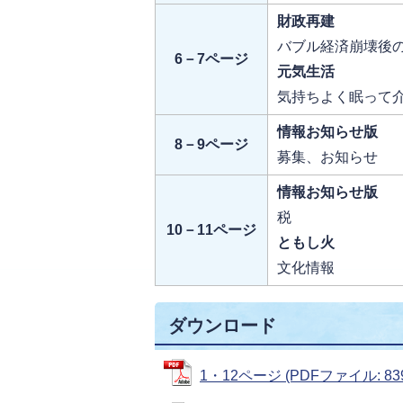
財政再建
バブル経済崩壊後
6－7ページ
元気生活
気持ちよく眠って
情報お知らせ版
8－9ページ
募集、お知らせ
情報お知らせ版
税
10－11ページ
ともし火
文化情報
ダウンロード
1・12ページ (PDFファイル: 839