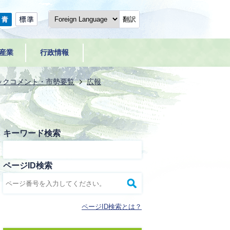
翻訳
産業
行政情報
ックコメント・市勢要覧
広報
キーワード検索
ページID検索
ページID検索とは？