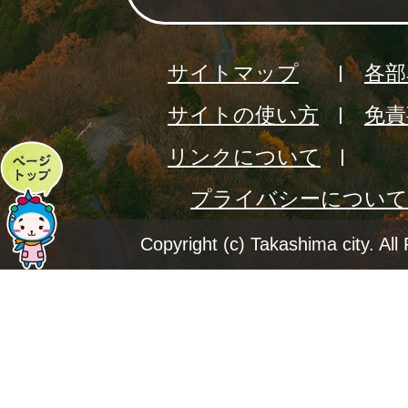
サイトマップ
各部
サイトの使い方
免責
リンクについて
ペ
プライバシーについて
ー
ジ
Copyright (c) Takashima city. All
ト
ッ
プ