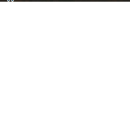
ト
ッ
プ