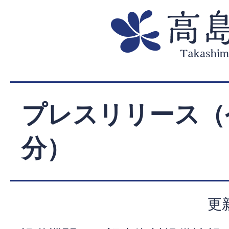
プレスリリース（
分）
更