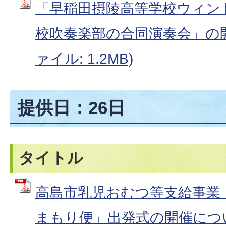
「早稲田摂陵高等学校ウィン
校吹奏楽部の合同演奏会」の開
ァイル: 1.2MB)
提供日：26日
タイトル
高島市乳児おむつ等支給事業
まもり便」出発式の開催について