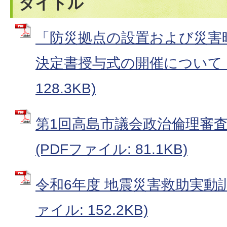
タイトル
「防災拠点の設置および災害
決定書授与式の開催について (
128.3KB)
第1回高島市議会政治倫理審
(PDFファイル: 81.1KB)
令和6年度 地震災害救助実動訓
ァイル: 152.2KB)