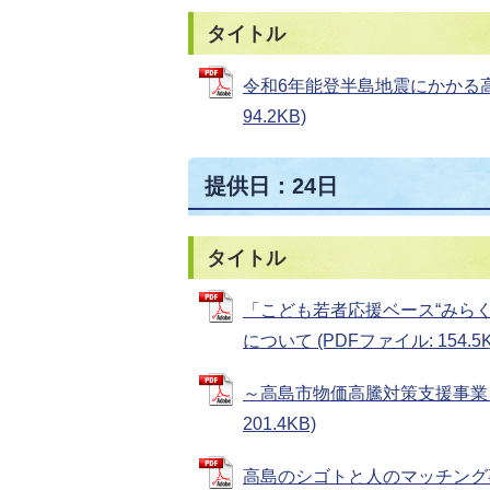
タイトル
令和6年能登半島地震にかかる高
94.2KB)
提供日：24日
タイトル
「こども若者応援ベース“みら
について (PDFファイル: 154.5K
～高島市物価高騰対策支援事業～
201.4KB)
高島のシゴトと人のマッチング