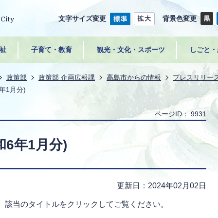
文字サイズ変更
背景色変更
祉
子育て・教育
観光・文化・スポーツ
しごと・
政策部
政策部 企画広報課
高島市からの情報
プレスリリー
年1月分)
ページID：
9931
6年1月分)
更新日：2024年02月02日
。該当のタイトルをクリックしてご覧ください。