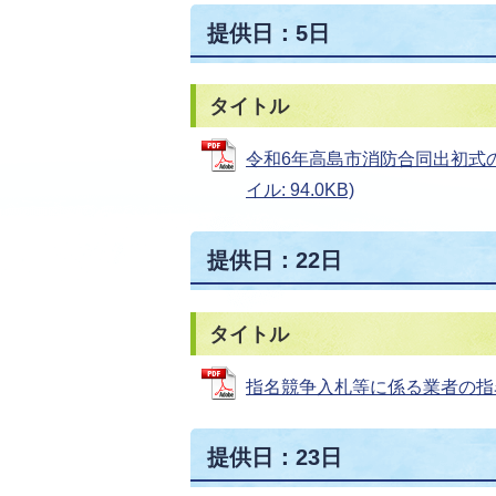
提供日：5日
タイトル
令和6年高島市消防合同出初式の
イル: 94.0KB)
提供日：22日
タイトル
指名競争入札等に係る業者の指名停止
提供日：23日