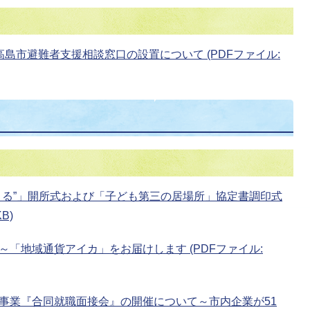
島市避難者支援相談窓口の設置について (PDFファイル:
くる”」開所式および「子ども第三の居場所」協定書調印式
B)
「地域通貨アイカ」をお届けします (PDFファイル:
事業『合同就職面接会』の開催について～市内企業が51