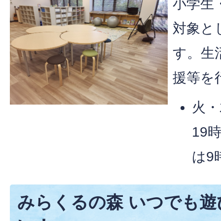
小学生
対象と
す。生
援等を
火・
19
は9
みらくるの森 いつでも