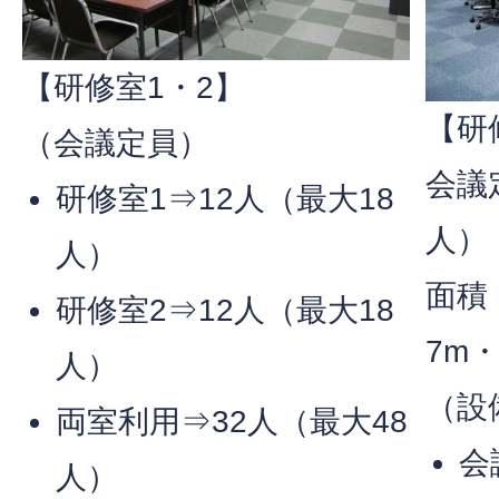
【研修室1・2】
【研
（会議定員）
会議
研修室1⇒12人（最大18
人）
人）
面積
研修室2⇒12人（最大18
7m
人）
（設
両室利用⇒32人（最大48
会
人）