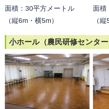
面積：30平方メートル
面積
（縦6m・横5m）
（縦5
小ホール（農民研修センター