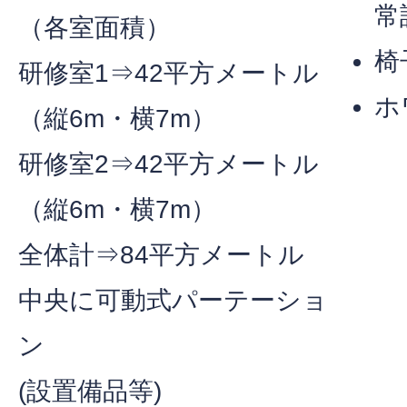
常
（各室面積）
椅
研修室1⇒42平方メートル
ホ
（縦6m・横7m）
研修室2⇒42平方メートル
（縦6m・横7m）
全体計⇒84平方メートル
中央に可動式パーテーショ
ン
(設置備品等)