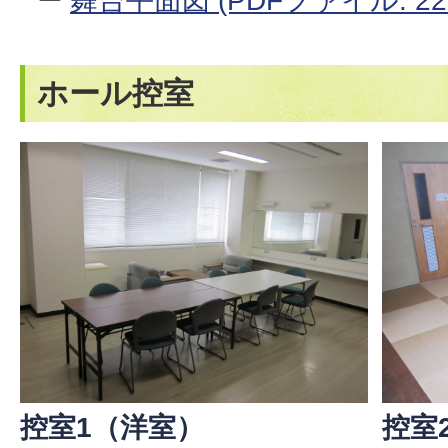
舞台平面図 (PDFファイル: 223
ホール控室
控室1（洋室）
控室