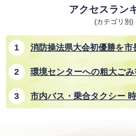
アクセスラン
(カテゴリ別)
消防操法県大会初優勝を市
環境センターへの粗大ごみ
市内バス・乗合タクシー 時
8年8月1日改正)