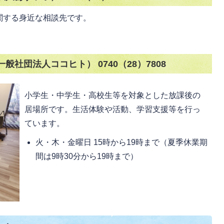
関する身近な相談先です。
社団法人ココヒト） 0740（28）7808
小学生・中学生・高校生等を対象とした放課後の
居場所です。生活体験や活動、学習支援等を行っ
ています。
火・木・金曜日 15時から19時まで（夏季休業期
間は9時30分から19時まで）