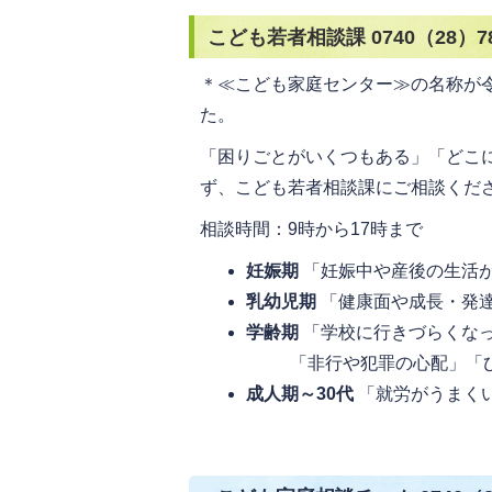
こども若者相談課 0740（28
＊≪こども家庭センター≫の名称が
た。
「困りごとがいくつもある」「どこ
ず、こども若者相談課にご相談くだ
相談時間：9時から17時まで
妊娠期
「妊娠中や産後の生活が
乳幼児期
「健康面や成長・発
学齢期
「学校に行きづらくな
「非行や犯罪の心配」「ひ
成人期～30代
「就労がうまくい