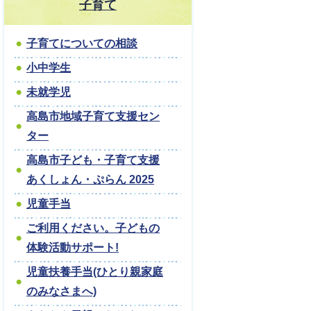
子育て
子育てについての相談
小中学生
未就学児
高島市地域子育て支援セン
ター
高島市子ども・子育て支援
あくしょん・ぷらん 2025
児童手当
ご利用ください。子どもの
体験活動サポート!
児童扶養手当(ひとり親家庭
のみなさまへ)