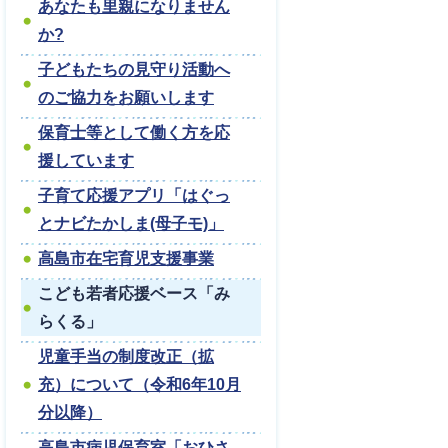
あなたも里親になりません
か?
子どもたちの見守り活動へ
のご協力をお願いします
保育士等として働く方を応
援しています
子育て応援アプリ「はぐっ
とナビたかしま(母子モ)」
高島市在宅育児支援事業
こども若者応援ベース「み
らくる」
児童手当の制度改正（拡
充）について（令和6年10月
分以降）
高島市病児保育室「おひさ