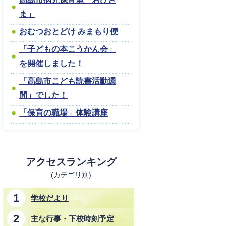
ま」
おむつおとどけ みまもり便
「子どもの本こうかん会」
を開催しました！
「高島市こども読書活動週
間」でした！
「保育の職場」体験講座
アクセスランキング
(カテゴリ別)
学校だより
主な行事・下校時刻予定