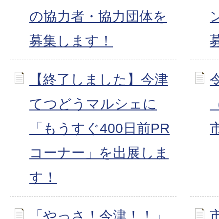
の協力者・協力団体を
募集します！
【終了しました】今津
てつどうマルシェに
「もうすぐ400日前PR
コーナー」を出展しま
す！
「やっさ！今津！！」