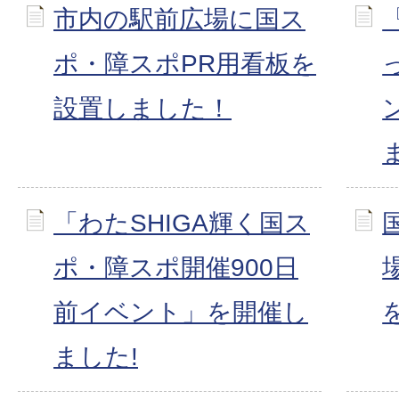
市内の駅前広場に国ス
ポ・障スポPR用看板を
設置しました！
「わたSHIGA輝く国ス
ポ・障スポ開催900日
前イベント」を開催し
ました!