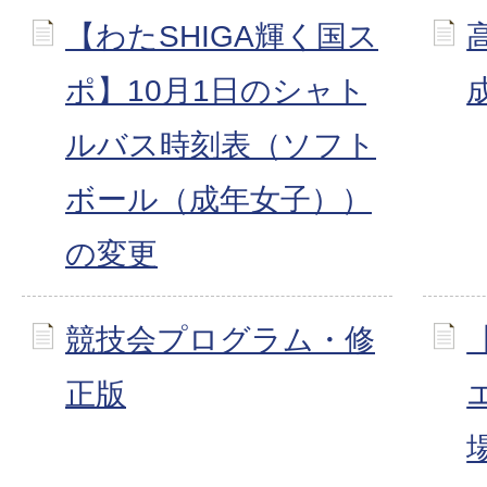
【わたSHIGA輝く国ス
ポ】10月1日のシャト
ルバス時刻表（ソフト
ボール（成年女子））
の変更
競技会プログラム・修
正版