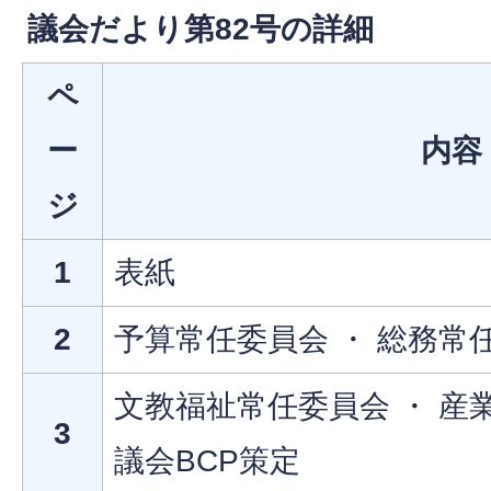
議会だより第82号の詳細
ペ
ー
内容
ジ
1
表紙
2
予算常任委員会 ・ 総務常
文教福祉常任委員会 ・ 産
3
議会BCP策定