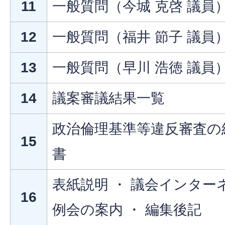
11
一般質問（今城 克啓 議員
12
一般質問（福井 節子 議員
13
一般質問（早川 浩徳 議員
14
議案審議結果一覧
政治倫理基準等違反審査の結
15
書
表紙説明 ・ 議会インター
16
例会の案内 ・ 編集後記