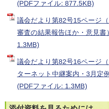
(PDFファイル: 877.5KB)
議会だより第82号15ページ
審査の結果報告ほか・意見書） 
1.3MB)
議会だより第82号16ページ
ターネット中継案内・3月定
(PDFファイル: 1.3MB)
添付資料を見るためには