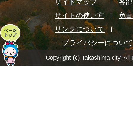
サイトマップ
各部
サイトの使い方
免責
リンクについて
ペ
プライバシーについて
ー
ジ
Copyright (c) Takashima city. All
ト
ッ
プ