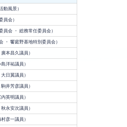
活動風景）
委員会）
員会 ・ 総務常任委員会）
会 ・ 饗庭野基地特別委員会）
 廣本昌久議員）
小島洋祐議員）
 大日翼議員）
 駒井芳彦議員）
宮内英明議員）
 秋永安次議員）
梅村彦一議員）