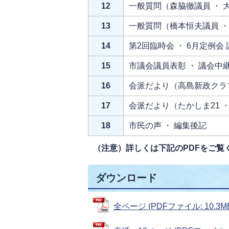
12
一般質問（森脇徹議員 ・ 
13
一般質問（橋本恒夫議員 ・
14
第2回臨時会 ・ 6月定例会
15
市議会議員表彰 ・ 議会中
16
会派だより（高島新政クラ
17
会派だより（たかしま21 ・
18
市民の声 ・ 編集後記
（注意）詳しくは下記のPDFをご覧
ダウンロード
全ページ (PDFファイル: 10.3M