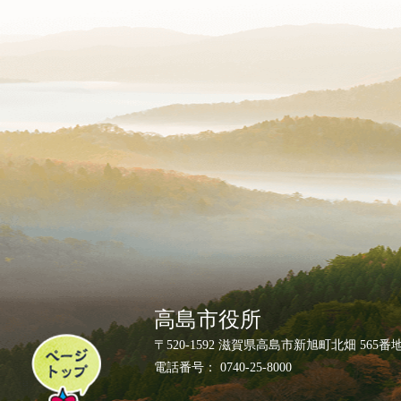
高島市役所
ペ
〒520-1592 滋賀県高島市新旭町北畑 565番
ー
電話番号： 0740-25-8000
ジ