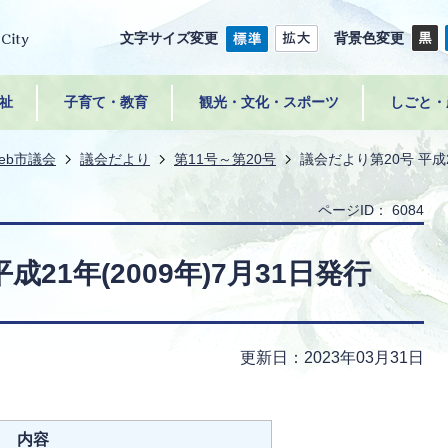
文字サイズ変更
背景色変更
祉
子育て・教育
観光・文化・スポーツ
しごと・
eb市議会
議会だより
第11号～第20号
議会だより第20号 平成2
ページID：
6084
成21年(2009年)7月31日発行
更新日：2023年03月31日
内容