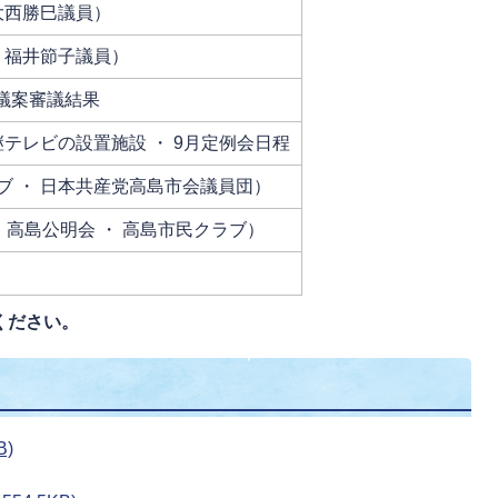
大西勝巳議員）
 福井節子議員）
 議案審議結果
継テレビの設置施設 ・ 9月定例会日程
ブ ・ 日本共産党高島市会議員団）
 高島公明会 ・ 高島市民クラブ）
ください。
B)