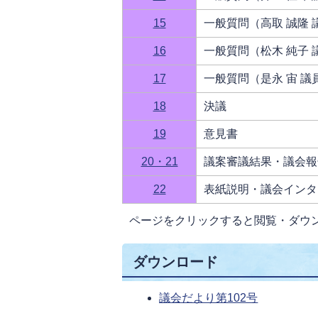
15
一般質問（高取 誠隆 
16
一般質問（松木 純子 
17
一般質問（是永 宙 議
18
決議
19
意見書
20・21
議案審議結果・議会報
22
表紙説明・議会インタ
ページをクリックすると閲覧・ダウ
ダウンロード
議会だより第102号