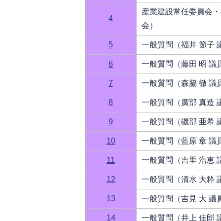
産業建設常任委員会・
4
会）
5
一般質問（福井 節子 
6
一般質問（藤田 昭 議
7
一般質問（森脇 徹 議
8
一般質問（廣部 真造 
9
一般質問（磯部 亜希 
10
一般質問（藍原 章 議
11
一般質問（吉里 浩恵 
12
一般質問（清水 大粋 
13
一般質問（吉見 大 議
14
一般質問（井上 佳郎 