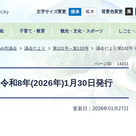
文字サイズ変更
背景色変更
祉
子育て・教育
観光・文化・スポーツ
しごと・
eb市議会
議会だより
第101号～第110号
議会だより第102号 令
ページID：
14011
令和8年(2026年)1月30日発行
更新日：2026年01月27日