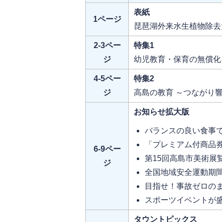
表紙
1ページ
琵琶湖外来水生植物除去大
2-3ペー
特集1
ジ
幼児教育・保育の無償化
4-5ペー
特集2
ジ
高島の教育 ～つながり
お知らせ拡大版
バランスの良い食事
「プレミアム付商品
6-9ペー
第15回高島市美術展
ジ
全国地域安全運動期
目指せ！事故ゼロの
スポーツイベントが盛
タウントピックス