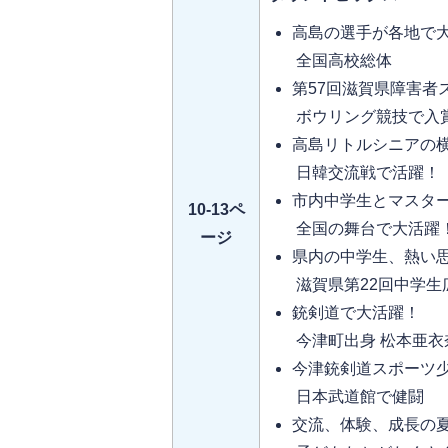
高島の選手が各地で
全国高校総体
第57回滋賀県障害者
ボウリング競技で入
高島リトルシニアの
日韓交流戦で活躍！
市内中学生とマスタ
10-13ペ
全国の舞台で大活躍
ージ
県内の中学生、熱い
滋賀県第22回中学生
銃剣道で大活躍！
今津町出身 松本亜衣
今津銃剣道スポーツ
日本武道館で健闘
交流、体験、成長の