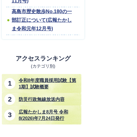
11月号)
高島市歴史散歩No.180の一
部訂正について(広報たかし
ま令和元年12月号)
アクセスランキング
(カテゴリ別)
令和8年度職員採用試験【第
1期】試験概要
防災行政無線放送内容
広報たかしま8月号 令和
8(2026)年7月24日発行