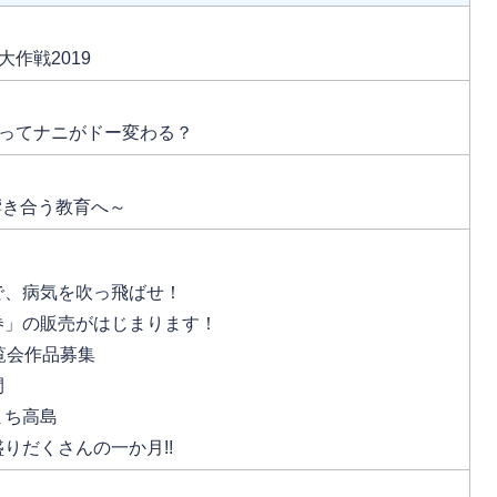
作戦2019
ってナニがドー変わる？
響き合う教育へ～
で、病気を吹っ飛ばせ！
券」の販売がはじまります！
覧会作品募集
間
まち高島
りだくさんの一か月!!