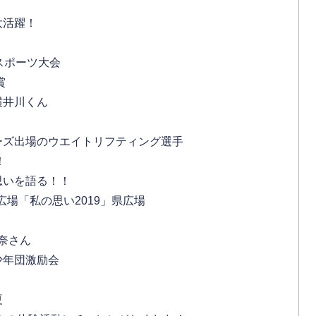
大活躍！
スポーツ大会
賞
横井川くん
ーズ出場のウエイトリフティング選手
！
思いを語る！！
広場「私の思い2019」県広場
奈さん
少年団激励会
夏