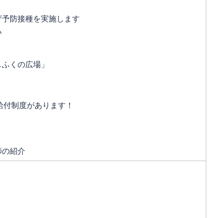
ザ予防接種を実施します
い
しふくの広場」
給付制度があります！
師の紹介