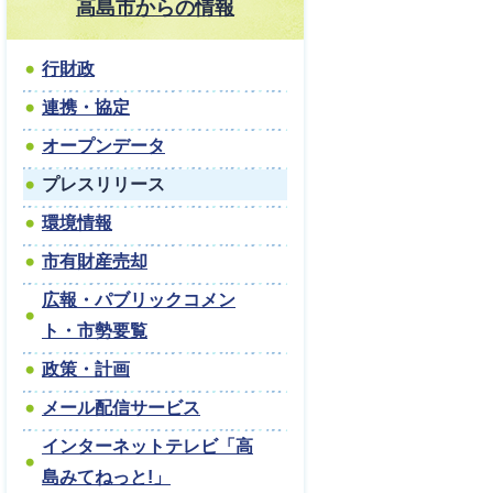
高島市からの情報
行財政
連携・協定
オープンデータ
プレスリリース
環境情報
市有財産売却
広報・パブリックコメン
ト・市勢要覧
政策・計画
メール配信サービス
インターネットテレビ「高
島みてねっと!」