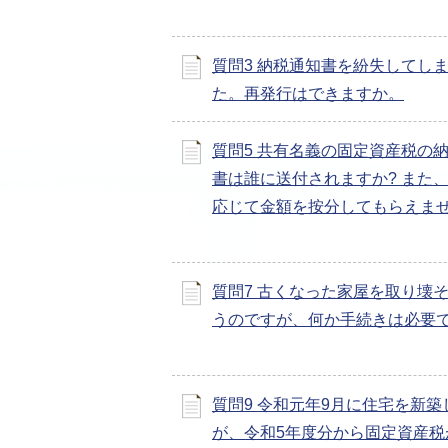
質問3 納税通知書を紛失してし
た。再発行はできますか。
質問5 共有名義の固定資産税の
書は誰に送付されますか? また
応じて金額を按分してもらえませ
質問7 古くなった家屋を取り壊
うのですが、何か手続きは必要
質問9 令和元年9月に住宅を新築
が、令和5年度分から固定資産税