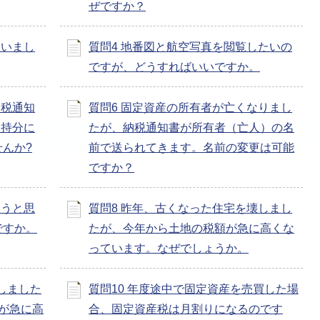
ぜですか？
まいまし
質問4 地番図と航空写真を閲覧したいの
ですが、どうすればいいですか。
納税通知
質問6 固定資産の所有者が亡くなりまし
、持分に
たが、納税通知書が所有者（亡人）の名
んか?
前で送られてきます。名前の変更は可能
ですか？
そうと思
質問8 昨年、古くなった住宅を壊しまし
ですか。
たが、今年から土地の税額が急に高くな
っています。なぜでしょうか。
しました
質問10 年度途中で固定資産を売買した場
が急に高
合、固定資産税は月割りになるのです