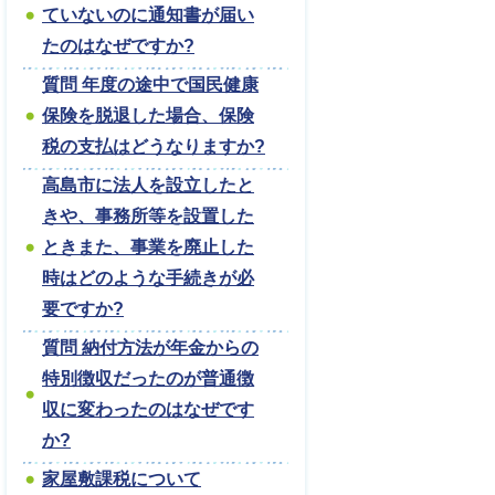
ていないのに通知書が届い
たのはなぜですか?
質問 年度の途中で国民健康
保険を脱退した場合、保険
税の支払はどうなりますか?
高島市に法人を設立したと
きや、事務所等を設置した
ときまた、事業を廃止した
時はどのような手続きが必
要ですか?
質問 納付方法が年金からの
特別徴収だったのが普通徴
収に変わったのはなぜです
か?
家屋敷課税について