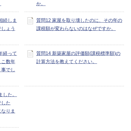
。
か。
相続しま
質問12 家屋を取り壊したのに、その年の
でしょう
課税額が変わらないのはなぜですか。
年経って
質問14 新築家屋の評価額(課税標準額)の
ここ数年
計算方法を教えてください。
う事でし
ました。
でした
になりま