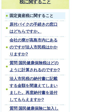
税に関すること
固定資産税に関すること
原付バイクの手続きの窓口
はどちらですか。
会社の寮が高島市内にある
のですが法人市民税はかか
りますか?
質問 国民健康保険税はどの
ように計算されるのですか?
法人市民税の納付書に記載
する金額を間違えてしまい
ました。再度納付書を送付
してもらえますか?
質問 国民健康保険に加入し