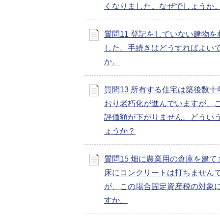
くなりました。なぜでしょうか
質問11 登記をしていない建物を
した。手続きはどうすればよい
か。
質問13 所有する住宅は築後数十
おり老朽化が進んでいますが、
評価額が下がりません。どうい
ょうか？
質問15 畑に農業用の倉庫を建て
床にコンクリートは打ちません
が、この場合固定資産税の対象
すか。