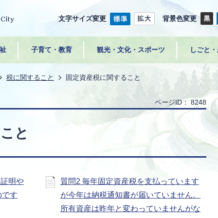
文字サイズ変更
背景色変更
祉
子育て・教育
観光・文化・スポーツ
しごと・
税に関すること
固定資産税に関すること
ページID：
8248
ること
価証明や
質問2 毎年固定資産税を支払っています
のです
が今年は納税通知書が届いていません。
所有資産は昨年と変わっていませんがな