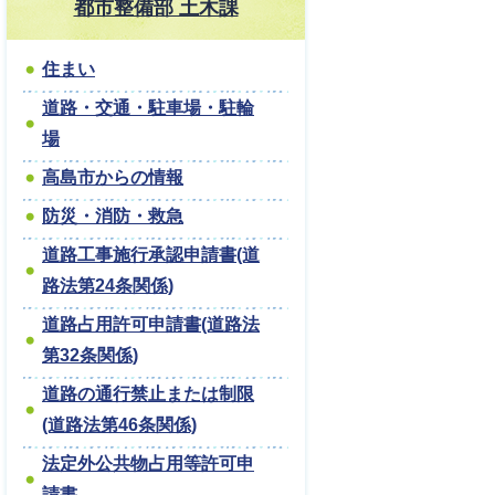
都市整備部 土木課
住まい
道路・交通・駐車場・駐輪
場
高島市からの情報
防災・消防・救急
道路工事施行承認申請書(道
路法第24条関係)
道路占用許可申請書(道路法
第32条関係)
道路の通行禁止または制限
(道路法第46条関係)
法定外公共物占用等許可申
請書