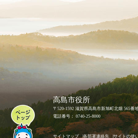
高島市役所
ペ
〒520-1592 滋賀県高島市新旭町北畑 565番
ー
電話番号： 0740-25-8000
ジ
ト
サイトマップ
各部署連絡先
サイトの使