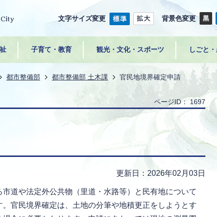
文字サイズ変更
背景色変更
祉
子育て・教育
観光・文化・スポーツ
しごと・
都市整備部
都市整備部 土木課
官民地境界確定申請
ページID：
1697
更新日：2026年02月03日
る市道や法定外公共物（里道・水路等）と民有地について
す。官民境界確定は、土地の分筆や地積更正をしようとす