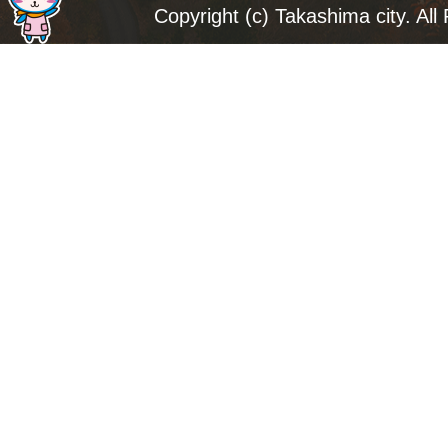
ジ
Copyright (c) Takashima city. All
ト
ッ
プ