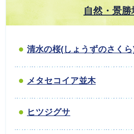
自然・景勝
清水の桜(しょうずのさくら
メタセコイア並木
ヒツジグサ