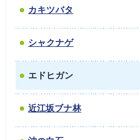
カキツバタ
シャクナゲ
エドヒガン
近江坂ブナ林