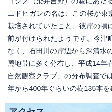
ヨシノ（染井吉野）の親にあた
エドヒガンの名は、この桜が東
栽培されていたこと、彼岸の頃
前が付けられたようです。今津
なく、石田川の岸辺から深清水
麓地帯に多く分布し、平成14年
自然観察クラブ」の分布調査では
年から400年ぐらいの樹135本
アクセス