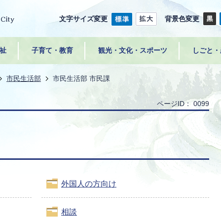
文字サイズ変更
背景色変更
祉
子育て・教育
観光・文化・スポーツ
しごと・
市民生活部
市民生活部 市民課
ページID：
0099
外国人の方向け
相談