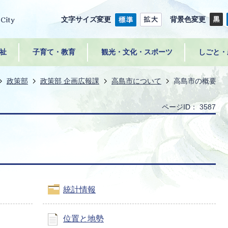
文字サイズ変更
背景色変更
祉
子育て・教育
観光・文化・スポーツ
しごと・
政策部
政策部 企画広報課
高島市について
高島市の概要
ページID：
3587
統計情報
位置と地勢