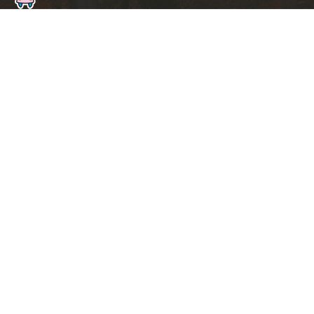
ト
ッ
プ