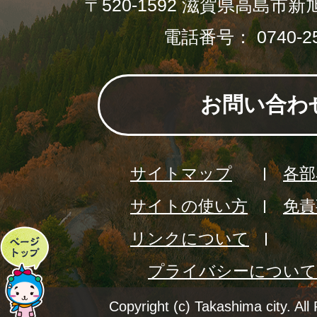
〒520-1592 滋賀県高島市新
電話番号： 0740-25
お問い合わ
サイトマップ
各部
サイトの使い方
免責
リンクについて
ペ
プライバシーについて
ー
ジ
Copyright (c) Takashima city. All