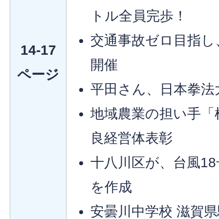
トル全員完歩！
交通事故ゼロ目指し
14-17
開催
ページ
平田さん、日本拳法大
地域農業の担い手「
良経営体表彰
十八川区が、台風1
を作成
安曇川中学校 滋賀県駅