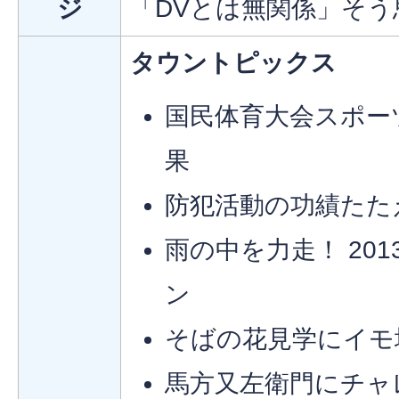
ジ
「DVとは無関係」そ
タウントピックス
国民体育大会スポーツ
果
防犯活動の功績たた
雨の中を力走！ 20
ン
そばの花見学にイモ
馬方又左衛門にチャレ