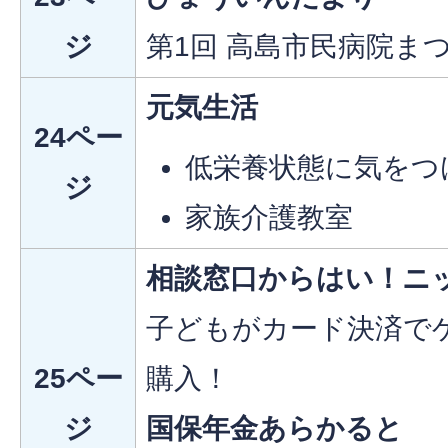
ジ
第1回 高島市民病院ま
元気生活
24ペー
低栄養状態に気をつ
ジ
家族介護教室
相談窓口からはい！ニ
子どもがカード決済で
25ペー
購入！
ジ
国保年金あらかると