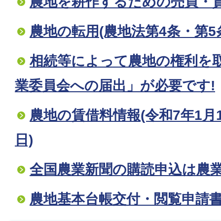
農地を耕作するための売買・貸
農地の転用(農地法第4条・第5
相続等によって農地の権利を
業委員会への届出」が必要です!
農地の賃借料情報(令和7年1月1
日)
全国農業新聞の購読申込は農
農地基本台帳交付・閲覧申請