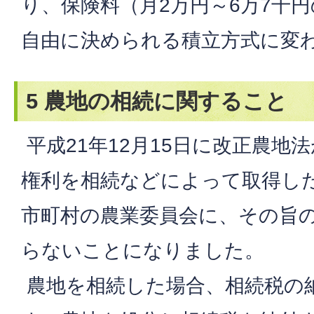
り、保険料（月2万円～6万7千
自由に決められる積立方式に変
5 農地の相続に関すること
平成21年12月15日に改正農地
権利を相続などによって取得し
市町村の農業委員会に、その旨
らないことになりました。
農地を相続した場合、相続税の