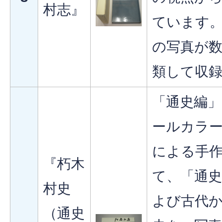
村志』
ています
の写真が
類して収
「通史編」
ールカラ
による手
『朽木
て、「通
村史
よび古代
（通史