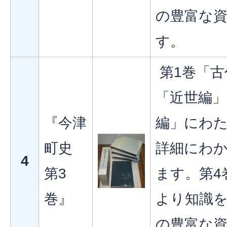
の豊富な
す。
第1巻「古
「近世編」
『今津
編」にわ
町史
詳細にわ
4
第3
ます。第4
巻』
より知識
の豊富な