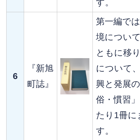
す。
第一編で
境につい
ともに移
『新旭
について
6
町誌』
興と発展
俗・慣習
たり1冊に
す。