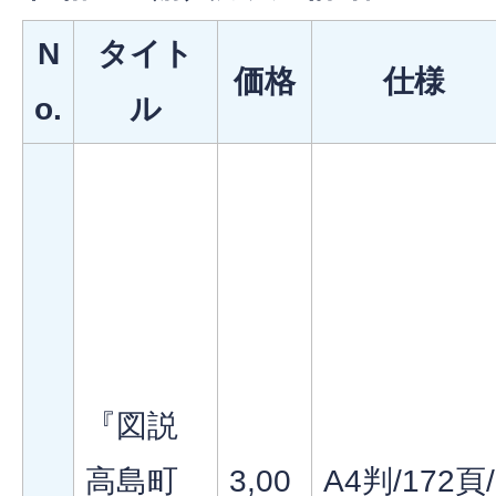
N
タイト
価格
仕様
o.
ル
『図説
高島町
3,00
A4判/172頁/