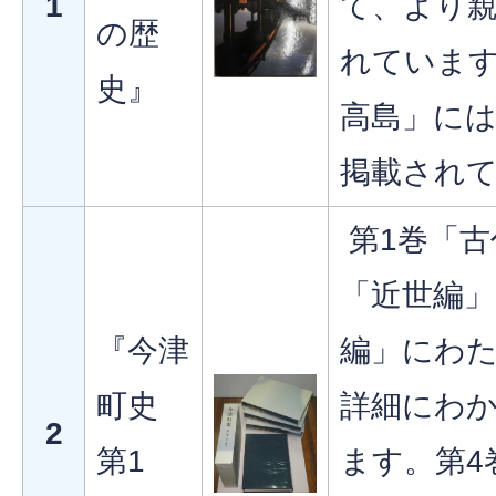
1
て、より
の歴
れていま
史』
高島」に
掲載され
第1巻「古
「近世編」
『今津
編」にわ
町史
詳細にわ
2
第1
ます。第4