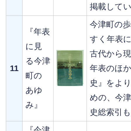
掲載して
今津町の
『年表
すく年表
に見
古代から
る今津
11
年表のほか
町の
史』をよ
あゆ
めの、今津
み』
史総索引
『今津