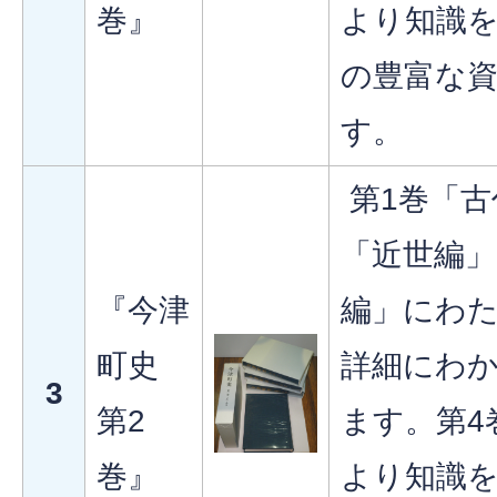
巻』
より知識
の豊富な
す。
第1巻「古
「近世編」
『今津
編」にわ
町史
詳細にわ
3
第2
ます。第4
巻』
より知識