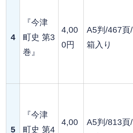
『今津
4,00
A5判/467頁/
4
町史 第3
0円
箱入り
巻』
『今津
4,00
A5判/813頁/
5
町史 第4