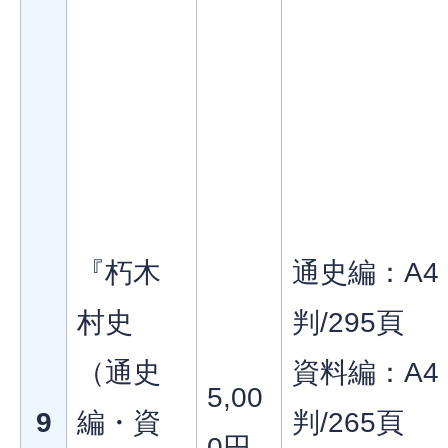
『朽木
通史編：A4
村史
判/295頁
（通史
資料編：A4
5,00
9
編・資
判/265頁
0円