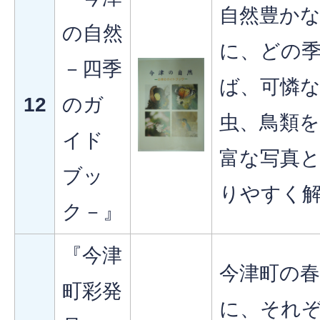
自然豊か
の自然
に、どの
－四季
ば、可憐
12
のガ
虫、鳥類
イド
富な写真
ブッ
りやすく
ク－』
『今津
今津町の春
町彩発
に、それ