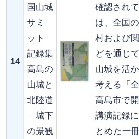
国山城
確認されて
サミ
は、全国
ット
村および
記録集
どを通じ
14
高島の
山城を活
山城と
考える「
北陸道
高島市で
－城下
講演記録
の景観
とめた一