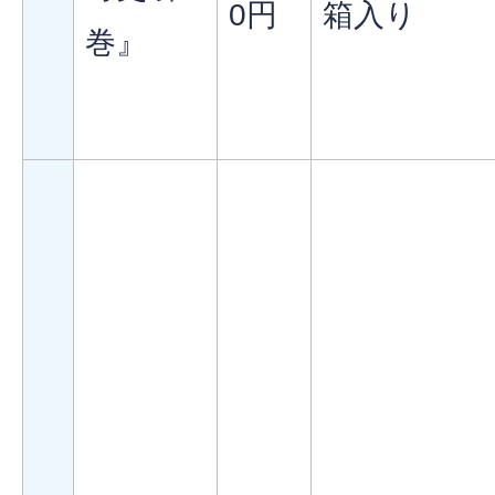
0円
箱入り
巻』