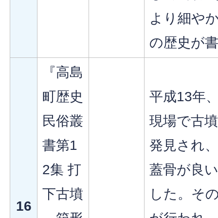
より細や
の歴史が
『高島
町歴史
平成13年
民俗叢
現場で古
書第1
発見され
2集 打
蓋骨が良
下古墳
した。そ
16