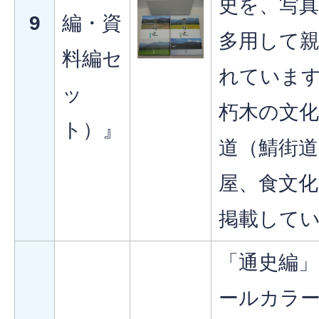
史を、写
9
編・資
多用して
料編セ
れていま
ッ
朽木の文化
ト）』
道（鯖街道
屋、食文
掲載して
「通史編」
ールカラ