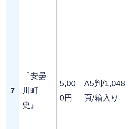
『安曇
5,00
A5判/1,048
7
川町
0円
頁/箱入り
史』