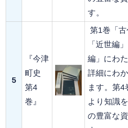
す。
第1巻「古
「近世編」
『今津
編」にわ
町史
詳細にわ
5
第4
ます。第4
巻』
より知識
の豊富な