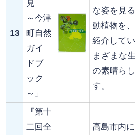
見
な姿を見
～今津
動植物を
13
町自然
紹介して
ガイ
まざまな
ドブ
の素晴ら
ック
す。
～』
『第十
二回全
高島市内に