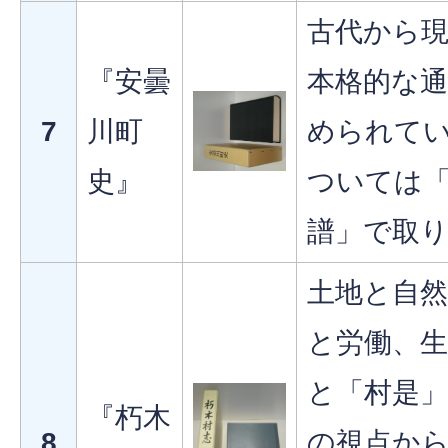
古代から
『安曇
本格的な通
7
川町
められて
史』
ついては「
譜」で取
土地と自然
と労働、生
と「村是
『朽木
8
の視点か