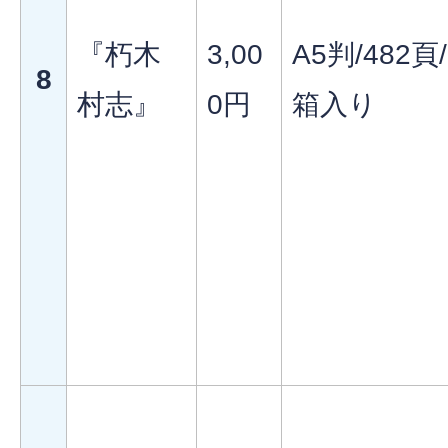
『朽木
3,00
A5判/482頁/
8
村志』
0円
箱入り