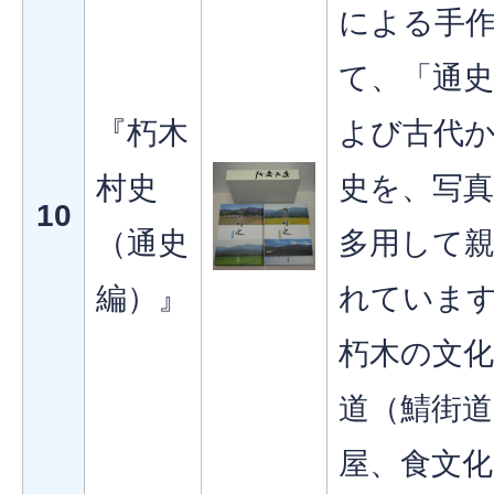
による手
て、「通
『朽木
よび古代
村史
史を、写
10
（通史
多用して
編）』
れていま
朽木の文化
道（鯖街道
屋、食文