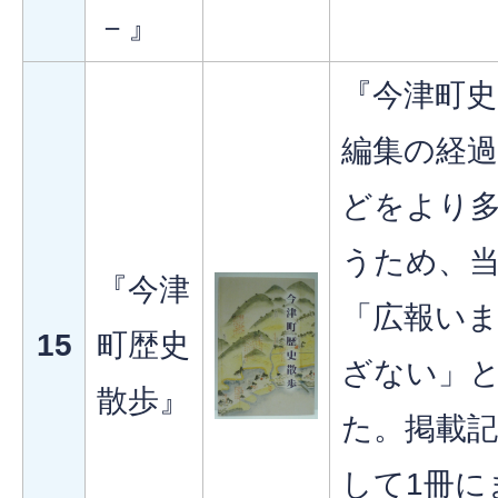
－』
『今津町
編集の経
どをより
うため、
『今津
「広報い
15
町歴史
ざない」
散歩』
た。掲載
して1冊に