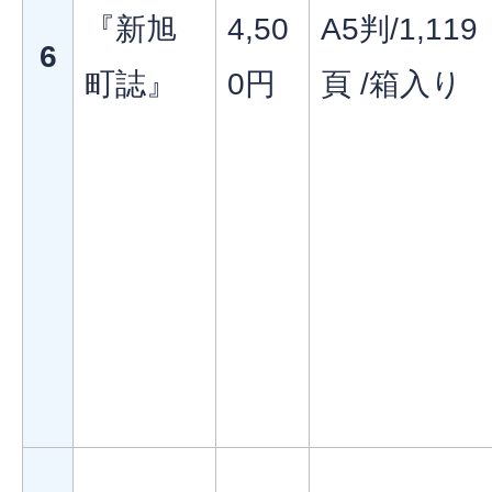
『新旭
4,50
A5判/1,119
6
町誌』
0円
頁 /箱入り