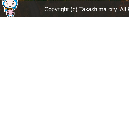
ジ
Copyright (c) Takashima city. All
ト
ッ
プ