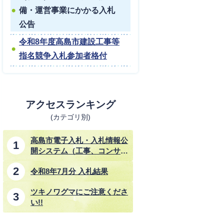
備・運営事業にかかる入札
公告
令和8年度高島市建設工事等
指名競争入札参加者格付
アクセスランキング
(カテゴリ別)
高島市電子入札・入札情報公
開システム（工事、コンサル
タント業務、物品・その他業
令和8年7月分 入札結果
務）
ツキノワグマにご注意くださ
い!!