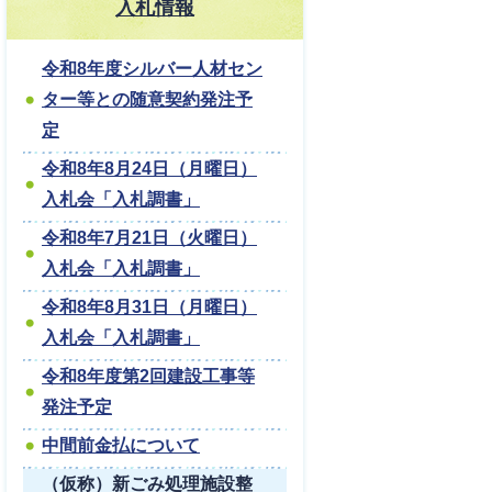
入札情報
令和8年度シルバー人材セン
ター等との随意契約発注予
定
令和8年8月24日（月曜日）
入札会「入札調書」
令和8年7月21日（火曜日）
入札会「入札調書」
令和8年8月31日（月曜日）
入札会「入札調書」
令和8年度第2回建設工事等
発注予定
中間前金払について
（仮称）新ごみ処理施設整