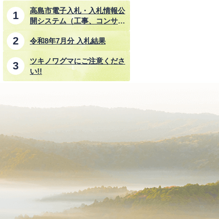
高島市電子入札・入札情報公
開システム（工事、コンサル
タント業務、物品・その他業
令和8年7月分 入札結果
務）
ツキノワグマにご注意くださ
い!!