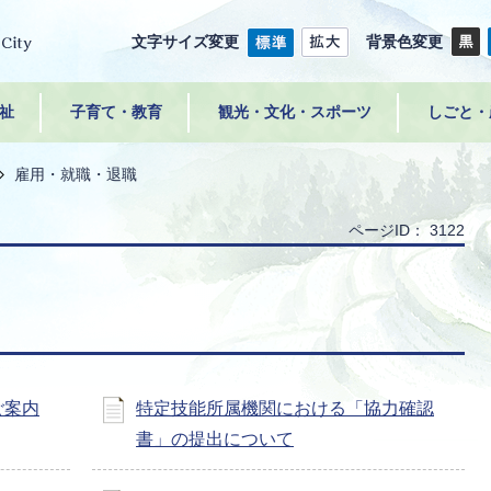
文字サイズ変更
背景色変更
祉
子育て・教育
観光・文化・スポーツ
しごと・
雇用・就職・退職
ページID：
3122
ご案内
特定技能所属機関における「協力確認
書」の提出について