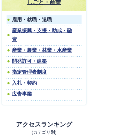
しごと・産業
雇用・就職・退職
産業振興・支援・助成・融
資
産業・農業・林業・水産業
開発許可・建築
指定管理者制度
入札・契約
広告事業
アクセスランキング
(カテゴリ別)