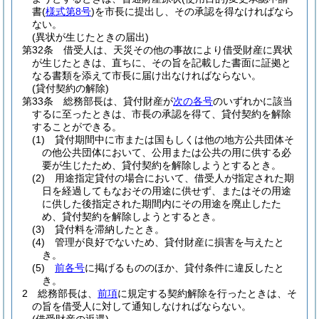
書
(
様式第8号
)
を市長に提出し、その承認を得なければなら
ない。
(異状が生じたときの届出)
第32条
借受人は、天災その他の事故により借受財産に異状
が生じたときは、直ちに、その旨を記載した書面に証拠と
なる書類を添えて市長に届け出なければならない。
(貸付契約の解除)
第33条
総務部長は、貸付財産が
次の各号
のいずれかに該当
するに至ったときは、市長の承認を得て、貸付契約を解除
することができる。
(1)
貸付期間中に市または国もしくは他の地方公共団体そ
の他公共団体において、公用または公共の用に供する必
要が生じたため、貸付契約を解除しようとするとき。
(2)
用途指定貸付の場合において、借受人が指定された期
日を経過してもなおその用途に供せず、またはその用途
に供した後指定された期間内にその用途を廃止したた
め、貸付契約を解除しようとするとき。
(3)
貸付料を滞納したとき。
(4)
管理が良好でないため、貸付財産に損害を与えたと
き。
(5)
前各号
に掲げるもののほか、貸付条件に違反したと
き。
2
総務部長は、
前項
に規定する契約解除を行ったときは、そ
の旨を借受人に対して通知しなければならない。