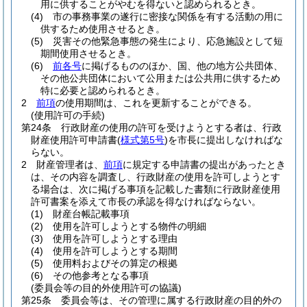
用に供することがやむを得ないと認められるとき。
(4)
市の事務事業の遂行に密接な関係を有する活動の用に
供するため使用させるとき。
(5)
災害その他緊急事態の発生により、応急施設として短
期間使用させるとき。
(6)
前各号
に掲げるもののほか、国、他の地方公共団体、
その他公共団体において公用または公共用に供するため
特に必要と認められるとき。
2
前項
の使用期間は、これを更新することができる。
(使用許可の手続)
第24条
行政財産の使用の許可を受けようとする者は、行政
財産使用許可申請書
(
様式第5号
)
を市長に提出しなければな
らない。
2
財産管理者は、
前項
に規定する申請書の提出があったとき
は、その内容を調査し、行政財産の使用を許可しようとす
る場合は、次に掲げる事項を記載した書類に行政財産使用
許可書案を添えて市長の承認を得なければならない。
(1)
財産台帳記載事項
(2)
使用を許可しようとする物件の明細
(3)
使用を許可しようとする理由
(4)
使用を許可しようとする期間
(5)
使用料およびその算定の根拠
(6)
その他参考となる事項
(委員会等の目的外使用許可の協議)
第25条
委員会等は、その管理に属する行政財産の目的外の