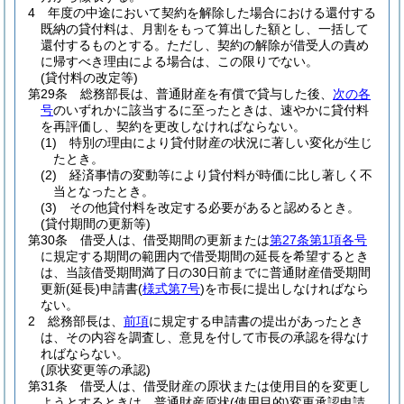
4
年度の中途において契約を解除した場合における還付する
既納の貸付料は、月割をもって算出した額とし、一括して
還付するものとする。
ただし、契約の解除が借受人の責め
に帰すべき理由による場合は、この限りでない。
(貸付料の改定等)
第29条
総務部長は、普通財産を有償で貸与した後、
次の各
号
のいずれかに該当するに至ったときは、速やかに貸付料
を再評価し、契約を更改しなければならない。
(1)
特別の理由により貸付財産の状況に著しい変化が生じ
たとき。
(2)
経済事情の変動等により貸付料が時価に比し著しく不
当となったとき。
(3)
その他貸付料を改定する必要があると認めるとき。
(貸付期間の更新等)
第30条
借受人は、借受期間の更新または
第27条第1項各号
に規定する期間の範囲内で借受期間の延長を希望するとき
は、当該借受期間満了日の30日前までに普通財産借受期間
更新
(延長)
申請書
(
様式第7号
)
を市長に提出しなければなら
ない。
2
総務部長は、
前項
に規定する申請書の提出があったとき
は、その内容を調査し、意見を付して市長の承認を得なけ
ればならない。
(原状変更等の承認)
第31条
借受人は、借受財産の原状または使用目的を変更し
ようとするときは、普通財産原状
(使用目的)
変更承認申請