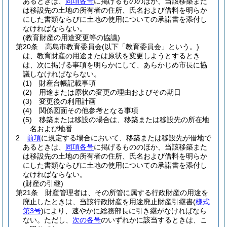
あるときは、
同項各号
に掲げるもののほか、当該移築また
は移設先の土地の所有者の住所、氏名および借料を明らか
にした書類ならびに土地の使用についての承諾書を添付し
なければならない。
(教育財産の用途変更等の協議)
第20条
高島市教育委員会
(以下「教育委員会」という。)
は、教育財産の用途または原状を変更しようとするとき
は、次に掲げる事項を明らかにして、あらかじめ市長に協
議しなければならない。
(1)
財産台帳記載事項
(2)
用途または原状の変更の理由およびその期日
(3)
変更後の利用計画
(4)
関係図面その他参考となる事項
(5)
移築または移設の場合は、移築または移設先の所在地
名および地番
2
前項
に規定する場合において、移築または移設先が借地で
あるときは、
同項各号
に掲げるもののほか、当該移築また
は移設先の土地の所有者の住所、氏名および借料を明らか
にした書類ならびに土地の使用についての承諾書を添付し
なければならない。
(財産の引継)
第21条
財産管理者は、その所管に属する行政財産の用途を
廃止したときは、当該行政財産を用途廃止財産引継書
(
様式
第3号
)
により、速やかに総務部長に引き継がなければなら
ない。
ただし、
次の各号
のいずれかに該当するときは、こ