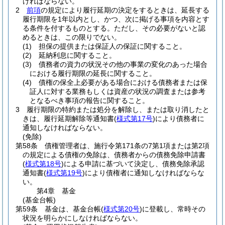
ければならない。
2
前項
の規定により履行延期の決定をするときは、延長する
履行期限を1年以内とし、かつ、次に掲げる事項を内容とす
る条件を付するものとする。
ただし、その必要がないと認
めるときは、この限りでない。
(1)
担保の提供または保証人の保証に関すること。
(2)
延納利息に関すること。
(3)
債務者の資力の状況その他の事業の変化のあった場合
における履行期限の延長に関すること。
(4)
債権の保全上必要がある場合における債務者または保
証人に対する業務もしくは資産の状況の調査または参考
となるべき事項の報告に関すること。
3
履行期限の特約または処分を解除し、または取り消したと
きは、履行延期解除等通知書
(
様式第17号
)
により債務者に
通知しなければならない。
(免除)
第58条
債権管理者は、施行令第171条の7第1項または第2項
の規定による債権の免除は、債務者からの債務免除申請書
(
様式第18号
)
による申請に基づいて決定し、債務免除承認
通知書
(
様式第19号
)
により債権者に通知しなければならな
い。
第4章
基金
(基金台帳)
第59条
基金は、基金台帳
(
様式第20号
)
に登載し、常時その
状況を明らかにしなければならない。