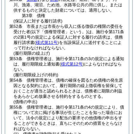
川、漁港、湖沼、ため池、水路等公共の用に供し、または
供するものと決定した財産については、適用しない。
第3章
債権
(保証人に対する履行請求)
第52条
市長または市長から収入に係る徴収の権限の委任を
受けた者
(以下「債権管理者」という。)
は、施行令第171条
の2第1号の規定による保証人に対する履行の請求は、債務
履行請求書
(
様式第11号
)
を当該保証人に送付することによ
って行わなければならない。
(履行期限の繰上げ)
第53条
債権管理者は、施行令第171条の3の規定による通知
は、履行期限繰上通知書
(
様式第12号
)
によらなければなら
ない。
(履行期限繰上げの特約)
第54条
債権管理者は、債権の確保を図るため債権の発生原
因となる契約において、履行期限の繰上徴収権を留保して
おくことが適当と認められるときは、債務者に期限の利益
をあらかじめ放棄させる特約をするものとする。
(債権の申出)
第55条
債権管理者は、施行令第171条の4の規定により、債
権について次に掲げる事項が生じたことを知った場合にお
いて、法令の規定により配当の要求その他債権の申出をす
ることができるときは、直ちにそのための措置をとらなけ
ればならない。