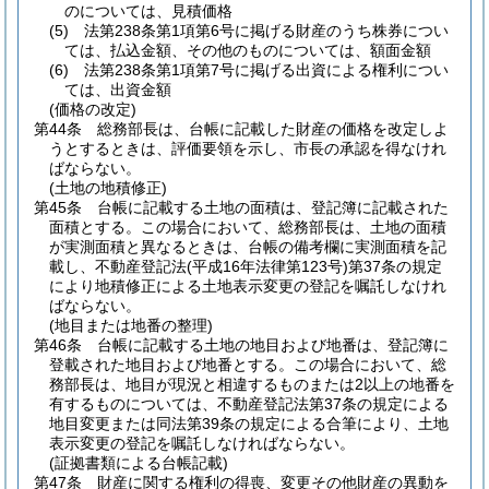
のについては、見積価格
(5)
法第238条第1項第6号に掲げる財産のうち株券につい
ては、払込金額、その他のものについては、額面金額
(6)
法第238条第1項第7号に掲げる出資による権利につい
ては、出資金額
(価格の改定)
第44条
総務部長は、台帳に記載した財産の価格を改定しよ
うとするときは、評価要領を示し、市長の承認を得なけれ
ばならない。
(土地の地積修正)
第45条
台帳に記載する土地の面積は、登記簿に記載された
面積とする。
この場合において、総務部長は、土地の面積
が実測面積と異なるときは、台帳の備考欄に実測面積を記
載し、不動産登記法
(平成16年法律第123号)
第37条の規定
により地積修正による土地表示変更の登記を嘱託しなけれ
ばならない。
(地目または地番の整理)
第46条
台帳に記載する土地の地目および地番は、登記簿に
登載された地目および地番とする。
この場合において、総
務部長は、地目が現況と相違するものまたは2以上の地番を
有するものについては、不動産登記法第37条の規定による
地目変更または同法第39条の規定による合筆により、土地
表示変更の登記を嘱託しなければならない。
(証拠書類による台帳記載)
第47条
財産に関する権利の得喪、変更その他財産の異動を