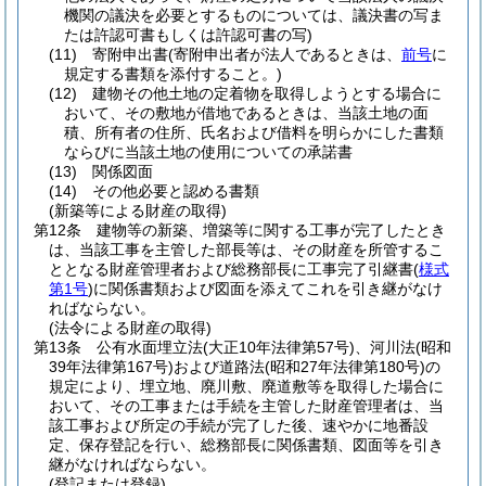
機関の議決を必要とするものについては、議決書の写ま
たは許認可書もしくは許認可書の写)
(11)
寄附申出書
(寄附申出者が法人であるときは、
前号
に
規定する書類を添付すること。)
(12)
建物その他土地の定着物を取得しようとする場合に
おいて、その敷地が借地であるときは、当該土地の面
積、所有者の住所、氏名および借料を明らかにした書類
ならびに当該土地の使用についての承諾書
(13)
関係図面
(14)
その他必要と認める書類
(新築等による財産の取得)
第12条
建物等の新築、増築等に関する工事が完了したとき
は、当該工事を主管した部長等は、その財産を所管するこ
ととなる財産管理者および総務部長に工事完了引継書
(
様式
第1号
)
に関係書類および図面を添えてこれを引き継がなけ
ればならない。
(法令による財産の取得)
第13条
公有水面埋立法
(大正10年法律第57号)
、河川法
(昭和
39年法律第167号)
および道路法
(昭和27年法律第180号)
の
規定により、埋立地、廃川敷、廃道敷等を取得した場合に
おいて、その工事または手続を主管した財産管理者は、当
該工事および所定の手続が完了した後、速やかに地番設
定、保存登記を行い、総務部長に関係書類、図面等を引き
継がなければならない。
(登記または登録)