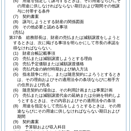
(6)
用途を指定して譲与するときは、その用途ならびにそ
の用途に供しなければならない期日および期間その他譲
与に付帯する条件
(7)
契約書案
(8)
譲与しようとする財産の関係図面
(9)
その他必要と認める事項
(売払)
第37条
総務部長は、財産の売払または減額譲渡をしようと
するときは、次に掲げる事項を明らかにして市長の承認を
得なければならない。
(1)
財産台帳記載事項
(2)
売払または減額譲渡しようとする理由
(3)
売払予定価額または減額譲渡価格
(4)
売払代金の納付時期および納入方法
(5)
指名競争に付し、または随意契約によろうとするとき
は、その理由およびその適用法令の条項ならびに相手方
の住所および氏名
(6)
随意契約の場合は、その利用計画または事業計画
(7)
売払または減額譲渡代金の延納または分納を特約しよ
うとするときは、その内容およびその適用法令の条項
(8)
用途を指定をして売払をしようとするときは、その用
途ならびにその用途に供しなければならない期日および
期間
(9)
契約書案
(10)
予算額および収入科目