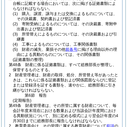
台帳に記載する場合においては、次に掲げる証拠書類によ
らなければならない。
(1)
購入、譲渡、譲与または交換によるものについては、
その決裁書、契約書および登記済書
(2)
寄附受納によるものについては、その決裁書、寄附申
出書および登記済書
(3)
所管替えによるものについては、その決裁書および引
継書
(4)
工事によるものについては、工事関係書類
(5)
財産の滅失、棄損その他
前各号
に掲げる理由以外の理
由による異動のものについては、その関係書類
(証拠書類の整理)
第48条
財産に係る証拠書類は、すべて総務部長が整理し、
保管するものとする。
2
財産管理者は、財産の取得、処分、所管替え等があったと
きは、これらに係る証拠書類および関係図面ならびに登記
または登録済を証する書類を、速やかに、総務部長に引き
継がなければならない。
第6節
報告
(定期報告)
第49条
財産管理者は、その所管に属する財産について、毎
会計年度末現在における数量および当該会計年度間におけ
る異動状況について、別に定める様式により翌会計年度の4
月30日までに総務部長に報告しなければならない。
2
教育委員会は、その管理に属する教育財産について
前項
の