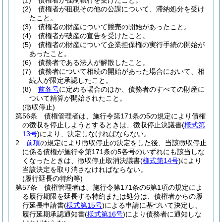
(1)
債権者が強制執行を受けたこと。
(2)
債権者が租税その他の公課について、滞納処分を受け
たこと。
(3)
債権者の財産について競売の開始があったこと。
(4)
債権者が破産の宣告を受けたこと。
(5)
債権者の財産について企業担保権の実行手続の開始が
あったこと。
(6)
債務者である法人が解散したこと。
(7)
債務者について相続の開始があった場合において、相
続人が限定承認したこと。
(8)
前各号
に定める場合のほか、債務者のすべての財産に
ついて精算が開始されたこと。
(徴収停止)
第56条
債権管理者は、施行令第171条の5の規定により債権
の徴収を停止しようとするときは、徴収停止決議書
(
様式第
13号
)
により、決定しなければならない。
2
前項
の規定により徴収停止の決定をした後、当該徴収停止
に係る債権が施行令第171条の5各号のいずれにも該当しな
くなったときは、徴収停止取消決議書
(
様式第14号
)
により
当該決定を取り消さなければならない。
(履行延長の特約等)
第57条
債権管理者は、施行令第171条の6第1項の規定によ
る履行期限を延長する特約または処分は、債権者からの履
行延長申請書
(
様式第15号
)
による申請に基づいて決定し、
履行延期承認通知書
(
様式第16号
)
により債務者に通知しな