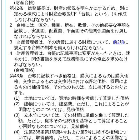
(財産台帳)
第42条
総務部長は、財産の状況を明らかにするため、別に
定める様式により財産台帳
(以下「台帳」という。)
を作成
しなければならない。
2
台帳には、区分、種目、所在、数量、その他必要な事項を
記載し、実測図、配置図、平面図その他関係図面を付属し
なければならない。
3
財産管理者は、その所管に属する財産について、
前2項
に
規定する台帳の副本を備えなければならない。
4
財産管理者は、台帳の記載事項に変更があったときは、速
やかに、関係書類を添えて総務部長にその修正を求めなけ
ればならない。
(台帳価格)
第43条
台帳に記載すべき価格は、購入によるものは購入価
格、交換によるものは交換時における評定価格、収用によ
るものは補償価格、その他のものは、次に掲げるとおりと
する。
(1)
土地については、類地の時価を考慮して算定した価格
(2)
建物については、建築費。
ただし、これによることが
困難なものについては、見積価格
(3)
立木竹については、その材積に単価を乗じて算定した
額。
ただし、庭木その他材積を基準として算定すること
が困難なものについては、見積価格
(4)
法第238条第1項第4号および第5号に掲げる権利につ
いては、取得価格。
ただし、これによることの困難なも