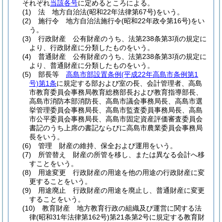
それぞれ
当該各号
に定めるところによる。
(1)
法 地方自治法
(昭和22年法律第67号)
をいう。
(2)
施行令 地方自治法施行令
(昭和22年政令第16号)
をい
う。
(3)
行政財産 公有財産のうち、法第238条第3項の規定に
より、行政財産に分類したものをいう。
(4)
普通財産 公有財産のうち、法第238条第3項の規定に
より、普通財産に分類したものをいう。
(5)
部長等
高島市部設置条例
(平成22年高島市条例第1
号)
第1条
に規定する部および室の長、会計管理者、高島
市教育委員会事務局教育総務部長および教育指導部長、
高島市消防本部消防長、高島市議会事務局長、高島市選
挙管理委員会事務局長、高島市監査委員事務局長、高島
市公平委員会事務局長、高島市固定資産評価審査委員会
書記のうち上席の書記ならびに高島市農業委員会事務局
長をいう。
(6)
管理 財産の維持、保全および運用をいう。
(7)
所管替え 財産の所管を移し、または異なる会計へ移
すことをいう。
(8)
用途変更 行政財産の用途を他の用途の行政財産に変
更することをいう。
(9)
用途廃止 行政財産の用途を廃止し、普通財産に変更
することをいう。
(10)
教育財産 地方教育行政の組織及び運営に関する法
律
(昭和31年法律第162号)
第21条第2号に規定する教育財