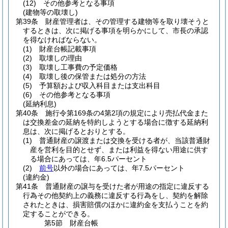
(12)
その他参考となる事項
(建物等の取壊し)
第39条
財産管理者は、その管理する建物等を取り壊そうと
するときは、次に掲げる事項を明らかにして、市長の承認
を得なければならない。
(1)
財産台帳記載事項
(2)
取壊しの理由
(3)
取壊し工事費の予定価格
(4)
取壊し後の保管または処分の方法
(5)
予算額および収入科目または支出科目
(6)
その他参考となる事項
(延納利息)
第40条
施行令第169条の4第2項の規定により売払代金また
は交換差金の延納を特約しようとする場合に徴する延納利
息は、次に掲げるとおりとする。
(1)
普通財産の譲渡または交換を受ける者が、当該普通財
産を営利を目的とせず、または利益を得ない用途に供す
る場合にあっては、年6.5パーセント
(2)
前号
以外の場合にあっては、年7.5パーセント
(違約金)
第41条
普通財産の譲与を受けた者が用途の指定に違反する
行為その他契約上の義務に違反する行為をし、契約を解除
されたときは、損害賠償のほかに違約金を支払うことを約
定することができる。
第5節
財産台帳