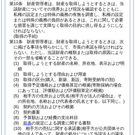
第10条
財産管理者は、財産を取得しようとするときは、当
該財産についてその境界および現況を確認するとともに、
私権の設定または特殊の義務の有無を調査し、私権の設定
または特殊の義務の負担があるときは、これに関して必要
な措置を講じて支障なく取得の目的に供し得るようにしな
ければならない。
(取得の手続)
第11条
財産管理者は、財産を取得しようとするときは、次
に掲げる事項を明らかにして、市長の承認を得なければな
らない。
ただし、当該財産の種類または取得の原因により
その一部を省略することができる。
(1)
取得しようとする財産の名称、所在地、表示および明
細
(2)
取得しようとする理由および用途
(3)
取得の区分
(購入、新築、新設、寄附受納等の別)
(4)
取得予定価格および価格算定の根拠
(寄附採納の場合
にあっては、評価額および評価額算定の根拠)
(5)
相手方の住所および氏名
(相手方が法人の場合は、そ
の所在地、名称および代表者の氏名とする。以下同じ。)
(6)
契約の方法およびその根拠
(7)
契約書案
(8)
予算額および経費の支出科目
(9)
前条
の規定による調査に関する書類
(10)
相手方の売払に関する承諾書
(相手方が公共団体その
他の法人であって、財産の処分について当該法人の議決