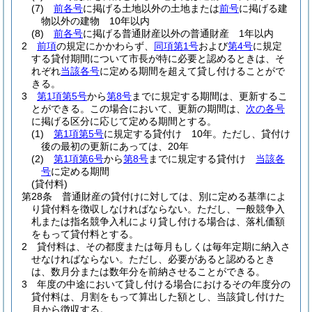
(7)
前各号
に掲げる土地以外の土地または
前号
に掲げる建
物以外の建物 10年以内
(8)
前各号
に掲げる普通財産以外の普通財産 1年以内
2
前項
の規定にかかわらず、
同項第1号
および
第4号
に規定
する貸付期間について市長が特に必要と認めるときは、そ
れぞれ
当該各号
に定める期間を超えて貸し付けることがで
きる。
3
第1項第5号
から
第8号
までに規定する期間は、更新するこ
とができる。
この場合において、更新の期間は、
次の各号
に掲げる区分に応じて定める期間とする。
(1)
第1項第5号
に規定する貸付け 10年。ただし、貸付け
後の最初の更新にあっては、20年
(2)
第1項第6号
から
第8号
までに規定する貸付け
当該各
号
に定める期間
(貸付料)
第28条
普通財産の貸付けに対しては、別に定める基準によ
り貸付料を徴収しなければならない。
ただし、一般競争入
札または指名競争入札により貸し付ける場合は、落札価額
をもって貸付料とする。
2
貸付料は、その都度または毎月もしくは毎年定期に納入さ
せなければならない。
ただし、必要があると認めるとき
は、数月分または数年分を前納させることができる。
3
年度の中途において貸し付ける場合におけるその年度分の
貸付料は、月割をもって算出した額とし、当該貸し付けた
月から徴収する。