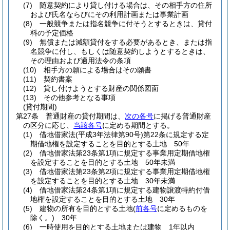
(7)
随意契約により貸し付ける場合は、その相手方の住所
および氏名ならびにその利用計画または事業計画
(8)
一般競争または指名競争に付そうとするときは、貸付
料の予定価格
(9)
無償または減額貸付をする必要があるとき、または指
名競争に付し、もしくは随意契約しようとするときは、
その理由および適用法令の条項
(10)
相手方の願による場合はその願書
(11)
契約書案
(12)
貸し付けようとする財産の関係図面
(13)
その他参考となる事項
(貸付期間)
第27条
普通財産の貸付期間は、
次の各号
に掲げる普通財産
の区分に応じ、
当該各号
に定める期間とする。
(1)
借地借家法
(平成3年法律第90号)
第22条に規定する定
期借地権を設定することを目的とする土地 50年
(2)
借地借家法第23条第1項に規定する事業用定期借地権
を設定することを目的とする土地 50年未満
(3)
借地借家法第23条第2項に規定する事業用定期借地権
を設定することを目的とする土地 30年未満
(4)
借地借家法第24条第1項に規定する建物譲渡特約付借
地権を設定することを目的とする土地 30年
(5)
建物の所有を目的とする土地
(
前各号
に定めるものを
除く。)
30年
(6)
一時使用を目的とする土地または建物 1年以内