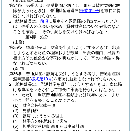
(借受財産の返還)
第34条
借受人は、借受期間が満了し、または貸付契約の解
除があったときは、普通財産返還届
(
様式第9号
)
を市長に提
出しなければならない。
2
総務部長は、
前項
に規定する返還届の提出があったとき
は、借受人の立会いを求め、貸付財産について異状のない
ことを確認し、その引渡しを受けなければならない。
第4節
処分
(出資)
第35条
総務部長は、財産を出資しようとするときは、出資
しようとする財産の種類および数量、出資の理由、出資の
相手方その他必要な事項を明らかにして、市長の承認を得
なければならない。
(譲与)
第36条
普通財産の譲与を受けようとする者は、普通財産譲
渡申請書
(
様式第10号
)
を市長に提出しなければならない。
2
総務部長は、普通財産を譲与しようとするときは、次に掲
げる事項を明らかにして市長の承認を得なければならな
い。
ただし、当該普通財産の種類または譲与の方法により
その一部を省略することができる。
(1)
財産台帳記載事項
(2)
見積価格
(3)
譲与しようとする理由
(4)
相手方の住所および氏名
(5)
相手方の利用計画または事業計画