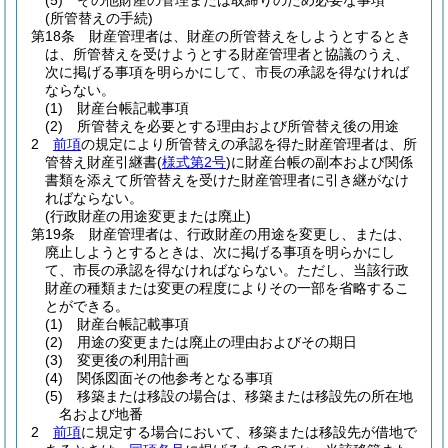
(5)
その他財産の管理または取締りのため必要な事項
(所管替えの手続)
第18条
財産管理者は、財産の所管替えをしようとするとき
は、所管替えを受けようとする財産管理者と協議のうえ、
次に掲げる事項を明らかにして、市長の承認を得なければ
ならない。
(1)
財産台帳記載事項
(2)
所管替えを必要とする理由および所管替え後の用途
2
前項
の規定により所管替えの承認を得た財産管理者は、所
管替え財産引継書
(
様式第2号
)
に財産台帳の副本および関係
書類を添えて所管替えを受けた財産管理者に引き継がなけ
ればならない。
(行政財産の用途変更または廃止)
第19条
財産管理者は、行政財産の用途を変更し、または、
廃止しようとするときは、次に掲げる事項を明らかにし
て、市長の承認を得なければならない。
ただし、当該行政
財産の種類または変更の程度によりその一部を省略するこ
とができる。
(1)
財産台帳記載事項
(2)
用途の変更または廃止の理由およびその期日
(3)
変更後の利用計画
(4)
関係図面その他参考となる事項
(5)
移築または移設の場合は、移築または移設先の所在地
名および地番
2
前項
に規定する場合において、移築または移設先が借地で