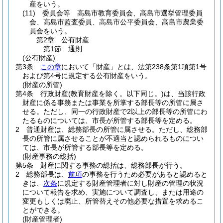
産をいう。
(11)
委員会等 高島市教育委員会、高島市選挙管理委員
会、高島市監査委員、高島市公平委員会、高島市農業委
員会をいう。
第2章
公有財産
第1節
通則
(公有財産)
第3条
この章
において「財産」とは、法第238条第1項第1号
および第4号に規定する公有財産をいう。
(財産の所管)
第4条
行政財産
(教育財産を除く。以下同じ。)
は、当該行政
財産に係る事務または事業を所掌する部長等の所管に属さ
せる。
ただし、同一の行政財産で2以上の部長等の所管にわ
たるものについては、市長が所管する部長等を定める。
2
普通財産は、総務部長の所管に属させる。
ただし、総務部
長の所管に属させることが不適当と認められるものについ
ては、市長が所管する部長等を定める。
(財産事務の総括)
第5条
財産に関する事務の総括は、総務部長が行う。
2
総務部長は、
前項
の事務を行うため必要があると認めると
きは、
次条
に規定する財産管理者に対し財産の管理の状況
について報告を求め、実施について調査し、または用途の
変更もしくは廃止、所管替えその他必要な措置を求めるこ
とができる。
(財産管理者)