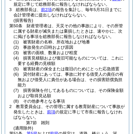
規定に準じて総務部長に報告しなければならない。
3
総務部長は、
前2項
の報告を集計し、毎年5月31日までに
会計管理者に提出しなければならない。
(損害報告)
第50条
財産管理者は、天災その他の事故により、その所管
に属する財産が滅失または棄損したときは、速やかに、次
に掲げる事項を総務部長に報告しなければならない。
(1)
被害財産の名称、所在地および地番
(2)
事故発生の日時および原因
(3)
被害の面積、数量および程度
(4)
損害見積額および復旧可能なものについては、これに
要する経費の見積額
(5)
被害財産の保全または復旧のためにとった応急措置
(6)
貸付財産にあっては、事故に対する借受人の責任の有
無および借受人に責任がある場合は、その損害賠償負担
能力
(7)
損害保険を付してあるものについては、その保険金額
および取得見込額
(8)
その他参考となる事項
2
教育委員会は、その管理に属する教育財産について事故が
発生したときは、
前項
の規定に準じて市長に報告しなけれ
ばならない。
第7節
雑則
(適用除外)
第51条
第5節
および
前節
の規定は、道路、橋りょう、河