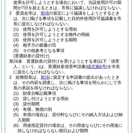
使用を許可しようとする場合において、当該使用許可の期
間が7日を超えるときは、市長に協議しなければならない。
2
委員会等は、
前項
の規定により協議をしようとするとき
は、次に掲げる事項を記載した目的外使用許可協議書を市
長に提出しなければならない。
(1)
使用を許可しようとする理由
(2)
使用を許可しようとする物件の明細
(3)
使用を許可しようとする期間
(4)
相手方の願書の写
(5)
その他参考となる事項
(普通財産の貸付け)
第26条
普通財産の貸付けを受けようとする者
(以下「借受
人」という。)
は、普通財産借受申請書
(
様式第6号
)
を市長
に提出しなければならない。
2
総務部長は、
前項
に規定する申請書の提出があったとき
は、その内容を調査し、次に掲げる事項を明らかにして市
長の承認を得なければならない。
(1)
財産台帳記載事項
(2)
貸し付けようとする理由
(3)
貸付期間
(4)
有償、無償の別
(5)
有償の場合は、貸付料ならびにその納入方法および納
入期限
(6)
用途指定貸付の場合は、その用途ならびにその用途に
供しなければならない期日および期間