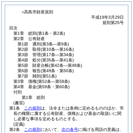
○高島市財産規則
平成19年3月29日
規則第25号
目次
第1章
総則
(第1条・第2条)
第2章
公有財産
第1節
通則
(第3条―第9条)
第2節
取得
(第10条―第16条)
第3節
管理
(第17条―第34条)
第4節
処分
(第35条―第41条)
第5節
財産台帳
(第42条―第48条)
第6節
報告
(第49条・第50条)
第7節
雑則
(第51条)
第3章
債権
(第52条―第58条)
第4章
基金
(第59条・第60条)
付則
第1章
総則
(趣旨)
第1条
この規則
は、法令または条例に定めるもののほか、市
長の権限に属する公有財産、債権および基金の取扱いに関
し必要な事項を定めるものとする。
(定義)
第2条
この規則
において、
次の各号
に掲げる用語の意義は、