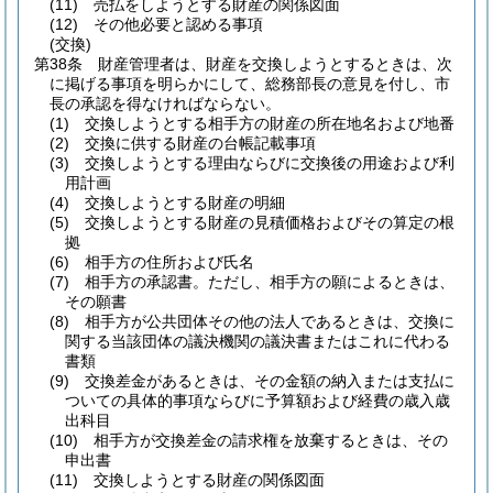
(11)
売払をしようとする財産の関係図面
(12)
その他必要と認める事項
(交換)
第38条
財産管理者は、財産を交換しようとするときは、次
に掲げる事項を明らかにして、総務部長の意見を付し、市
長の承認を得なければならない。
(1)
交換しようとする相手方の財産の所在地名および地番
(2)
交換に供する財産の台帳記載事項
(3)
交換しようとする理由ならびに交換後の用途および利
用計画
(4)
交換しようとする財産の明細
(5)
交換しようとする財産の見積価格およびその算定の根
拠
(6)
相手方の住所および氏名
(7)
相手方の承認書。
ただし、相手方の願によるときは、
その願書
(8)
相手方が公共団体その他の法人であるときは、交換に
関する当該団体の議決機関の議決書またはこれに代わる
書類
(9)
交換差金があるときは、その金額の納入または支払に
ついての具体的事項ならびに予算額および経費の歳入歳
出科目
(10)
相手方が交換差金の請求権を放棄するときは、その
申出書
(11)
交換しようとする財産の関係図面