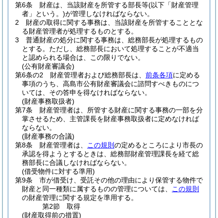
第6条
財産は、当該財産を所管する部長等
(以下「財産管理
者」という。)
が管理しなければならない。
2
財産の取得に関する事務は、当該財産を所管することとな
る財産管理者が処理するものとする。
3
普通財産の処分に関する事務は、総務部長が処理するもの
とする。
ただし、総務部長において処理することが不適当
と認められる場合は、この限りでない。
(公有財産審議会)
第6条の2
財産管理者および総務部長は、
前条各項
に定める
事項のうち、高島市公有財産審議会に諮問すべきものにつ
いては、その答申を得なければならない。
(財産事務取扱者)
第7条
財産管理者は、所管する財産に関する事務の一部を分
掌させるため、主管課長を財産事務取扱者に定めなければ
ならない。
(財産事務の合議)
第8条
財産管理者は、
この規則
の定めるところにより市長の
承認を得ようとするときは、総務部財産管理課長を経て総
務部長に合議しなければならない。
(借受物件に対する準用)
第9条
市が借受け、受託その他の理由により保管する物件で
財産と同一種類に属するものの管理については、
この規則
の財産管理に関する規定を準用する。
第2節
取得
(財産取得前の措置)