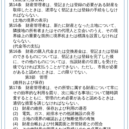
第14条
財産管理者は、登記または登録の必要がある財産を
取得したときは、遅滞なく登記または登録の手続をしなけ
ればならない。
(土地の境界の表示)
第15条
財産管理者は、新たに財産となった土地について、
隣接地の所有者またはその代理人と立会いのうえ、その境
界線上の重要な箇所に境界杭または標識を設置しなければ
ならない。
(代金等の支払)
第16条
財産の購入代金または交換差金は、登記または登録
のできるものについては、登記または登録を完了した後
に、その他のものについては、当該財産の引渡しを受けた
後でなければ支払うことができない。
ただし、市長が必要
があると認めたときは、この限りでない。
第3節
管理
(維持および保存)
第17条
財産管理者は、その所管に属する財産について常に
その効率的な利用を図り、次に掲げる事項について随時調
査するとともに、管理のため必要があると認めるときは、
適切な措置を講じなければならない。
(1)
財産の維持、保存および利用の適否
(2)
電気、ガス、給排水その他諸施設の良否
(3)
土地の境界の確認および無断使用の有無
(4)
財産台帳および付属図面と所管財産との照合