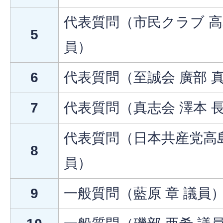
代表質問（市民クラブ 高島
5
員）
6
代表質問（至誠会 廣部 
7
代表質問（真志会 澤本 
代表質問（日本共産党高島
8
員）
9
一般質問（藍原 章 議員