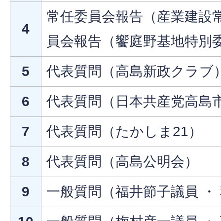
常任委員会報告（産業建設常
4
員会報告（饗庭野基地特別
5
代表質問（高島新政クラブ
6
代表質問（日本共産党高島
7
代表質問（たかしま21）
8
代表質問（高島公明会）
9
一般質問（福井節子議員 ・