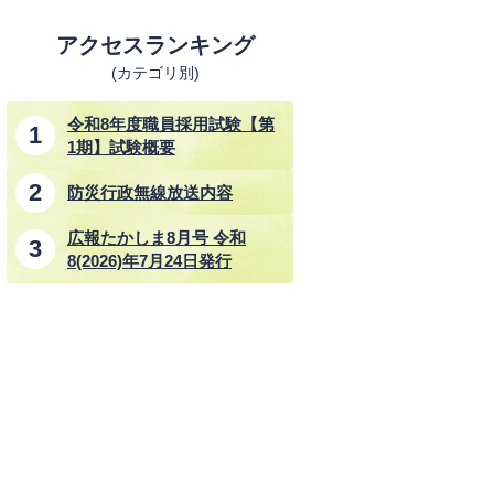
アクセスランキング
(カテゴリ別)
令和8年度職員採用試験【第
1期】試験概要
防災行政無線放送内容
広報たかしま8月号 令和
8(2026)年7月24日発行