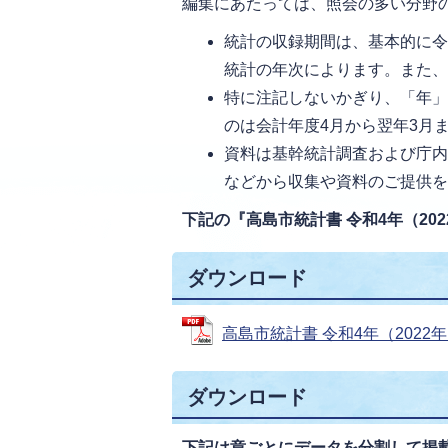
編集にあたっては、照会の多い分野
統計の収録期間は、基本的に令
統計の年次によります。また
特に注記しないかぎり、「年」
のは会計年度4月から翌年3月
資料は基幹統計調査および庁
などから収集や資料のご提供
下記の『高島市統計書 令和4年（20
ダウンロード
高島市統計書 令和4年（2022年）版
ダウンロード
下記は章ごとにデータを分割して掲