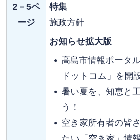
2－5ペ
特集
ージ
施政方針
お知らせ拡大版
高島市情報ポータル
ドットコム」を開
暑い夏を、知恵と
う！
空き家所有者の皆さ
たい「空き家」情報