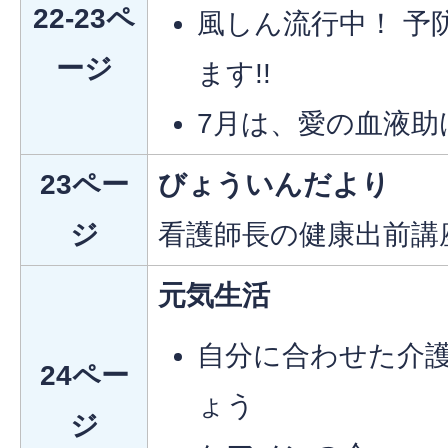
22-23ペ
風しん流行中！ 予
ージ
ます!!
7月は、愛の血液助
23ペー
びょういんだより
ジ
看護師長の健康出前講
元気生活
自分に合わせた介
24ペー
ょう
ジ