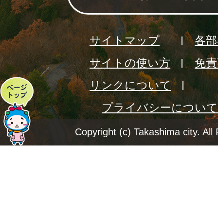
サイトマップ
各部
サイトの使い方
免責
リンクについて
ペ
プライバシーについて
ー
ジ
Copyright (c) Takashima city. All
ト
ッ
プ