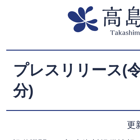
プレスリリース(令
分)
更