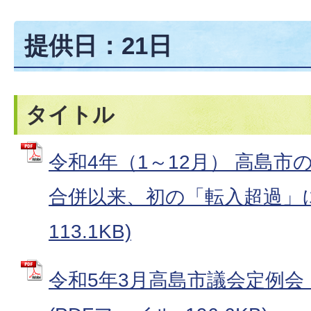
提供日：21日
タイトル
令和4年（1～12月） 高島
合併以来、初の「転入超過」に 
113.1KB)
令和5年3月高島市議会定例会