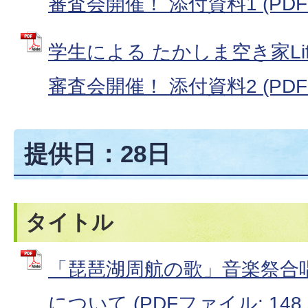
審査会開催！ 添付資料1 (PDFフ
学生による たかしま空き家Life
審査会開催！ 添付資料2 (PDFフ
提供日：28日
タイトル
「琵琶湖周航の歌」音楽祭合
について (PDFファイル: 148.