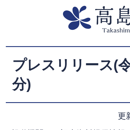
プレスリリース(令
分)
更