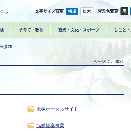
文字サイズ変更
背景色変更
祉
子育て・教育
観光・文化・スポーツ
しごと・
民参加
ページID：
3991
地域ポータルサイト
協働提案事業