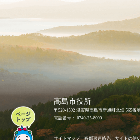
高島市役所
ペ
〒520-1592 滋賀県高島市新旭町北畑 565番
ー
電話番号： 0740-25-8000
ジ
ト
サイトマップ
各部署連絡先
サイトの使