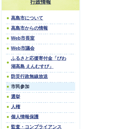
行政情報
高島市について
高島市からの情報
Web市長室
Web市議会
ふるさと応援寄付金「びわ
湖高島 えんむすび」
防災行政無線放送
市民参加
選挙
人権
個人情報保護
監査・コンプライアンス