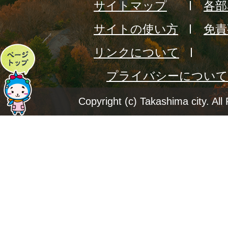
サイトマップ
各部
サイトの使い方
免責
リンクについて
ペ
プライバシーについて
ー
ジ
Copyright (c) Takashima city. All
ト
ッ
プ