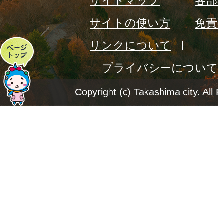
サイトマップ
各部
サイトの使い方
免責
リンクについて
ペ
プライバシーについて
ー
ジ
Copyright (c) Takashima city. All
ト
ッ
プ