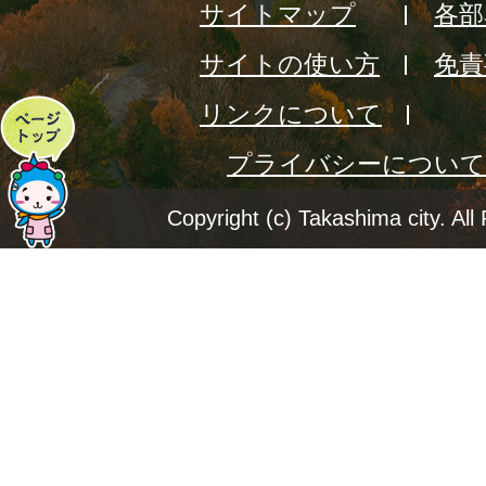
サイトマップ
各部
サイトの使い方
免責
リンクについて
ペ
プライバシーについて
ー
ジ
Copyright (c) Takashima city. All
ト
ッ
プ