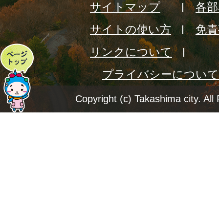
サイトマップ
各部
サイトの使い方
免責
リンクについて
ペ
プライバシーについて
ー
ジ
Copyright (c) Takashima city. All
ト
ッ
プ