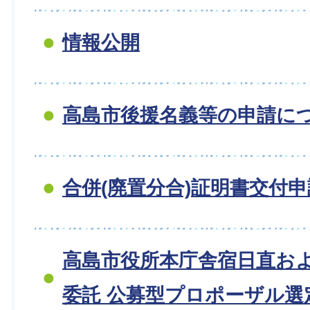
情報公開
高島市後援名義等の申請に
合併(廃置分合)証明書交付
高島市役所本庁舎宿日直お
委託 公募型プロポーザル選