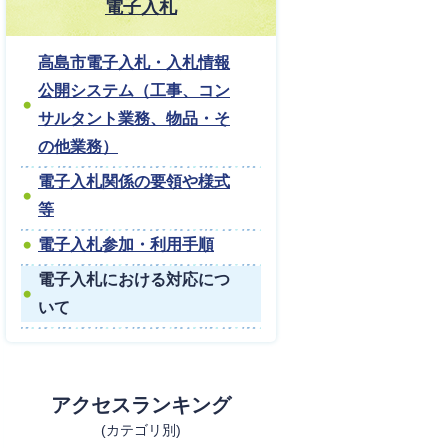
電子入札
高島市電子入札・入札情報
公開システム（工事、コン
サルタント業務、物品・そ
の他業務）
電子入札関係の要領や様式
等
電子入札参加・利用手順
電子入札における対応につ
いて
アクセスランキング
(カテゴリ別)