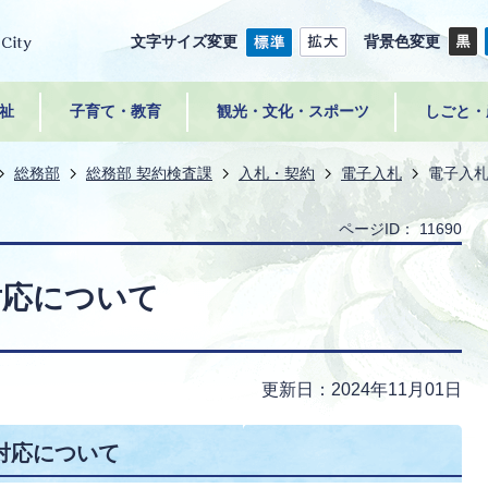
文字サイズ変更
背景色変更
祉
子育て・教育
観光・文化・スポーツ
しごと・
総務部
総務部 契約検査課
入札・契約
電子入札
電子入
ページID：
11690
対応について
更新日：2024年11月01日
対応について