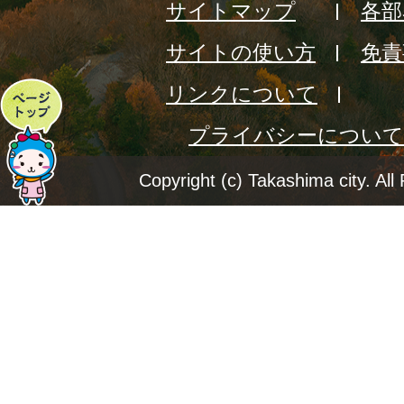
サイトマップ
各部
サイトの使い方
免責
リンクについて
ペ
プライバシーについて
ー
ジ
Copyright (c) Takashima city. All
ト
ッ
プ