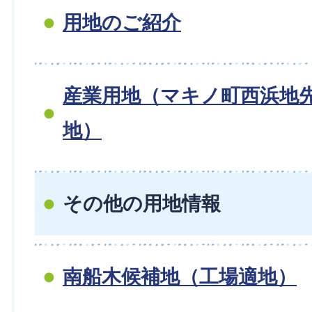
用地のご紹介
産業用地（マキノ町西浜地
地）
その他の用地情報
南船木候補地（工場適地）